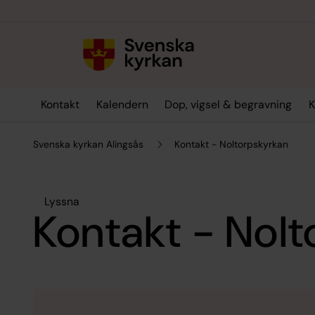
Till innehållet
Till undermeny
Kontakt
Kalendern
Dop, vigsel & begravning
K
Svenska kyrkan Alingsås
Kontakt - Noltorpskyrkan
Lyssna
Kontakt - Nol