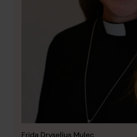
Frida Dryselius Mulec