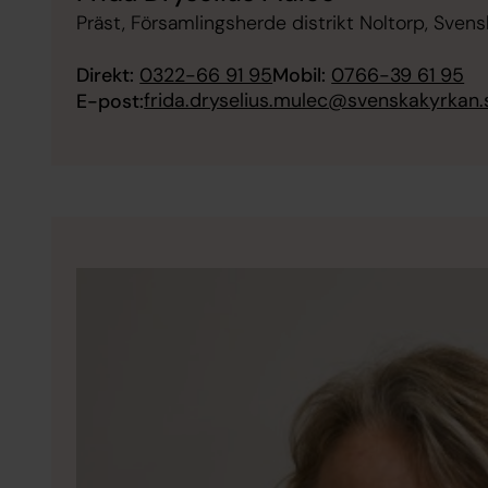
Präst, Församlingsherde distrikt Noltorp, Sven
Direkt:
0322-66 91 95
Mobil:
0766-39 61 95
frida.dryselius.mulec@svenskakyrkan.
E-post: