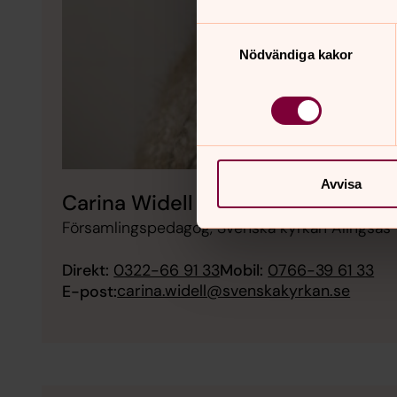
Samtyckesval
Nödvändiga kakor
Avvisa
Carina Widell
Församlingspedagog, Svenska kyrkan Alingsås
Direkt:
0322-66 91 33
Mobil:
0766-39 61 33
carina.widell@svenskakyrkan.se
E-post: