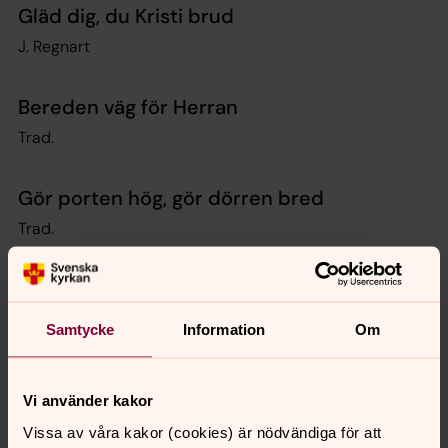
Gläd dig, du Kristi brud
J. Regnart
Bereden väg för Herran
Trad.
Gör porten hög, gör dörren bred
Trad.
Gå, Sion, din konung att möta
J. McGranahan
Samtycke
Information
Om
Det susar genom livets strid
Vi använder kakor
D. Ahlberg
Vissa av våra kakor (cookies) är nödvändiga för att