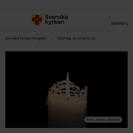
Till innehållet
Till undermeny
Sök
Meny
Svenska kyrkan Alingsås
Gläd dig, du Kristi brud