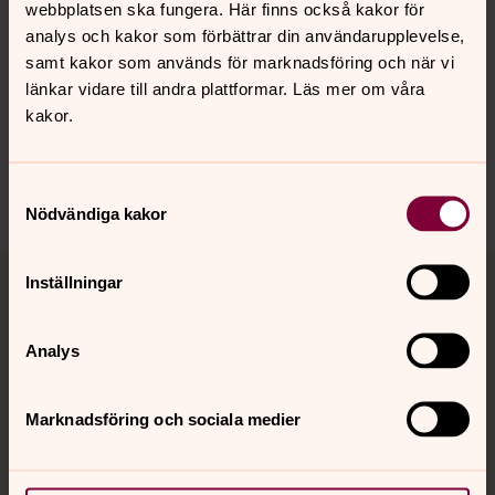
webbplatsen ska fungera. Här finns också kakor för
analys och kakor som förbättrar din användarupplevelse,
samt kakor som används för marknadsföring och när vi
Senast ändrad 27 november 2020
Synpunkter eller frågor på sidans
länkar vidare till andra plattformar. Läs mer om våra
innehåll?
kakor.
alingsas.pastorat@svenskakyrkan.se
Dela
Samtyckesval
Nödvändiga kakor
Tillbaka till toppen
Tillbaka till innehållet
Inställningar
Analys
Kontakt
Marknadsföring och sociala medier
Kalender