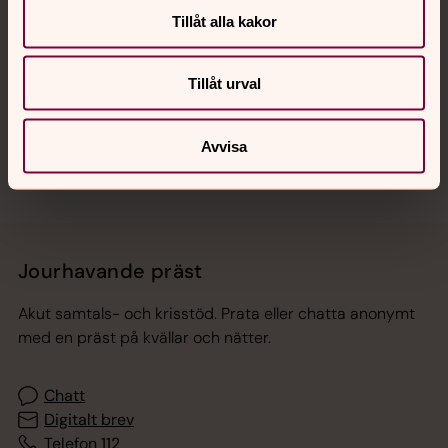
Tillåt alla kakor
Hitta snabbt
Tillåt urval
Sociala kanaler
Avvisa
Jourhavande präst
Akut samtals- och krisstöd. Prata eller chatta anonymt
med en präst på kvällar och nätter.
Chatt
Digitalt brev
Telefon 112