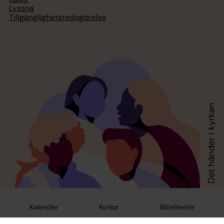
Lyssna
Tillgänglighetsredogörelse
Kalender
Kyrkor
Bibeltexter