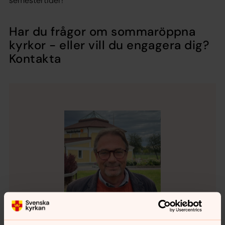
semestertider!
Har du frågor om sommaröppna
kyrkor - eller vill du engagera dig?
Kontakta