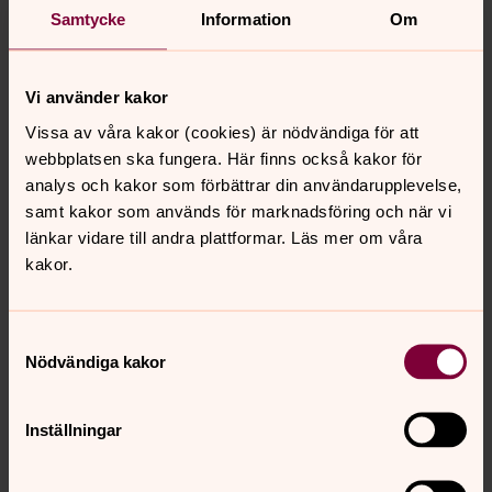
Samtycke
Information
Om
Fredrik Carlin
Vi använder kakor
Klockare
Vissa av våra kakor (cookies) är nödvändiga för att
Direkt:
013-23 76 05
webbplatsen ska fungera. Här finns också kakor för
fredrik.carlin@svenskakyrkan.se
E-post:
analys och kakor som förbättrar din användarupplevelse,
samt kakor som används för marknadsföring och när vi
länkar vidare till andra plattformar. Läs mer om våra
kakor.
Senast ändrad 30 maj 2024
Samtyckesval
Synpunkter eller frågor på sidans
Nödvändiga kakor
innehåll?
akerbo.forsamling@svenskakyrkan.se
Inställningar
Dela