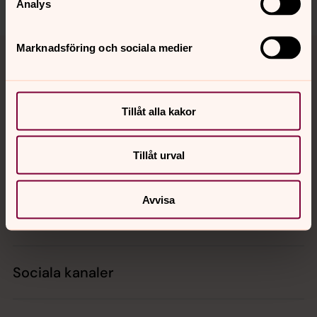
Analys
Tillbaka till toppen
Tillbaka till innehållet
Marknadsföring och sociala medier
Kontakt
Tillåt alla kakor
Tillåt urval
Kalender
Avvisa
Hitta snabbt
Sociala kanaler