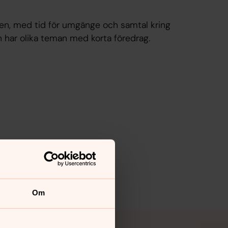
ngen, med tid för umgänge och samtal kring
en har olika teman med korta föredrag.
Om