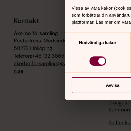
Vissa av våra kakor (cookies
som förbättrar din användaru
Kontakt
Kalend
plattformar. Läs mer om våra
Åkerbo församling
8 augusti
Samtyckesval
Postadress:
Medvindsvägen 33A,
Helgmålsb
Nödvändiga kakor
Östra Sk
58272 Linköping
Telefon:
+46 132 36650
9 augusti
akerbo.forsamling@svenskakyrka
Sommarmä
n.se
9 augusti
Avvisa
Friluftsg
9 augusti
Sommarm
Se fler 