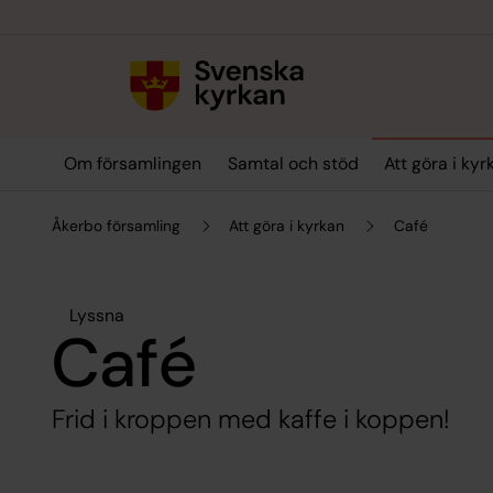
Till innehållet
Till undermeny
Om församlingen
Samtal och stöd
Att göra i kyr
Åkerbo församling
Att göra i kyrkan
Café
Lyssna
Café
Frid i kroppen med kaffe i koppen!