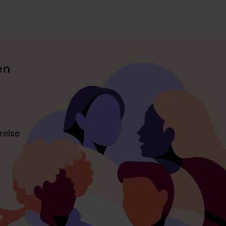
en
relse