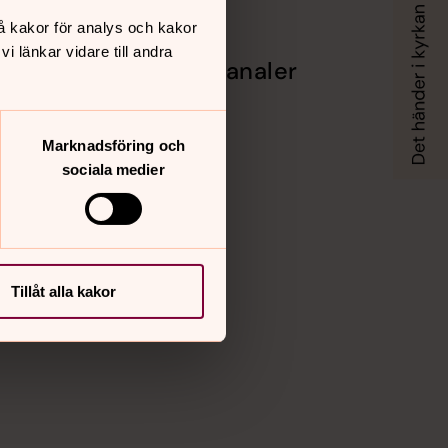
å kakor för analys och kakor
 länkar vidare till andra
Sociala kanaler
der
Facebook
splatser
Instagram
Marknadsföring och
Vimeo
sociala medier
Tillåt alla kakor