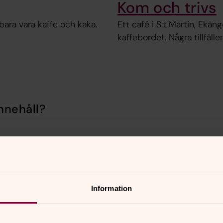
Kom och trivs
bara vara kaffe och kaka.
Ett café i S:t Martin, Ekä
kaffebordet. Några tillfäll
nnehåll?
Information