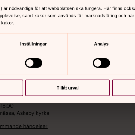
) är nödvändiga för att webbplatsen ska fungera. Här finns ocks
pplevelse, samt kakor som används för marknadsföring och när vi
er
Hitta snabbt
 kakor.
Gudstjänster och kalen
 18.00
Verksamheter och möte
ön ledd av ideella,
Inställningar
Analys
– kom och var med!
rukeby kyrka
Vigsel
Begravning
 11.00
Konfirmation
Sidkarta
ssa, Rystads kyrka
 14.00
Tillåt urval
udstjänst i Togetorp
 18.00
ässa, Askeby kyrka
kommande händelser