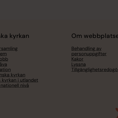
ka kyrkan
Om webbplats
örsamling
Behandling av
lem
personuppgifter
jobb
Kakor
åva
Lyssna
ation
Tillgänglighetsredogö
nska kyrkan
 kyrkan i utlandet
nationell nivå