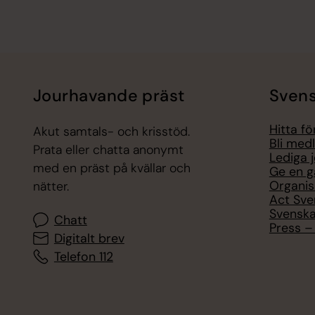
Jourhavande präst
Svens
Hitta f
Akut samtals- och krisstöd.
Bli med
Prata eller chatta anonymt
Lediga 
med en präst på kvällar och
Ge en g
Organis
nätter.
Act Sve
Svenska
Chatt
Press – 
Digitalt brev
Telefon 112