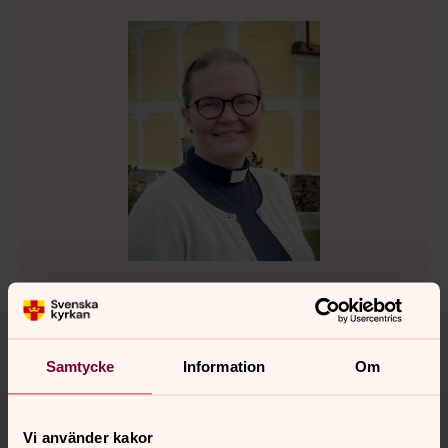
Elin Strömblad
Präst, Verksamhetschef
Samtycke
Information
Om
Direkt:
013-21 79 41
elin.stromblad@svenskakyrkan.se
E-post:
Vi använder kakor