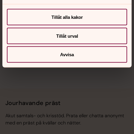
Kalender
Tillåt alla kakor
Hitta snabbt
Tillåt urval
Sociala kanaler
Avvisa
Jourhavande präst
Akut samtals- och krisstöd. Prata eller chatta anonymt
med en präst på kvällar och nätter.