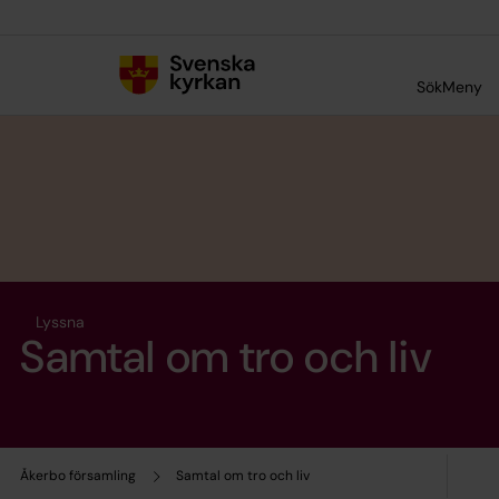
Till innehållet
Till undermeny
Sök
Meny
Lyssna
Samtal om tro och liv
Åkerbo församling
Samtal om tro och liv