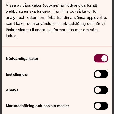
Vissa av våra kakor (cookies) är nödvändiga för att
webbplatsen ska fungera. Här finns också kakor för
analys och kakor som förbättrar din användarupplevelse,
samt kakor som används för marknadsföring och när vi
Senast ändrad 6 augusti 2026
Synpunkter eller frågor på sidans
länkar vidare till andra plattformar. Läs mer om våra
innehåll?
kakor.
akerbo.forsamling@svenskakyrkan.se
Dela
Samtyckesval
Nödvändiga kakor
Inställningar
Tillbaka till toppen
Tillbaka till innehållet
Analys
Kontakt
Marknadsföring och sociala medier