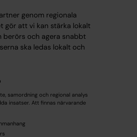
partner genom regionala
gör att vi kan stärka lokalt
m berörs och agera snabbt
tserna ska ledas lokalt och
?
te, samordning och regional analys
edda insatser. Att finnas närvarande
sammanhang
rs