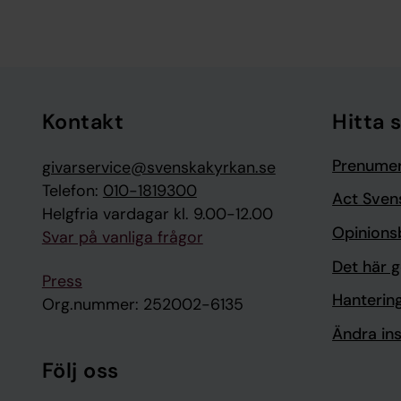
Tillbaka till toppen
Tillbaka till innehållet
Kontakt
Hitta 
Prenumer
givarservice@svenskakyrkan.se
Telefon:
010-1819300
Act Sven
Helgfria vardagar kl. 9.00-12.00
Opinions
Svar på vanliga frågor
Det här g
Press
Hanterin
Org.nummer: 252002-6135
Ändra ins
Följ oss