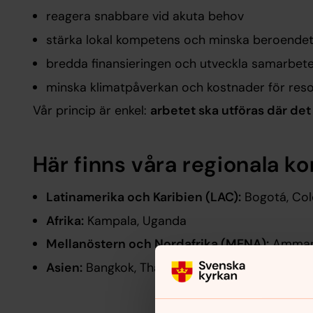
reagera snabbare vid akuta behov
stärka lokal kompetens och minska beroendet 
bredda finansieringen och utveckla samarbete
minska klimatpåverkan och kostnader för res
Vår princip är enkel:
arbetet ska utföras där de
Här finns våra regionala ko
Latinamerika och Karibien (LAC):
Bogotá, Col
Afrika:
Kampala, Uganda
Mellanöstern och Nordafrika (MENA):
Amman,
Asien:
Bangkok, Thailand