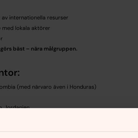
av internationella resurser
 med lokala aktörer
or
t görs bäst – nära målgruppen.
ntor:
ombia (med närvaro även i Honduras)
 Jordanien