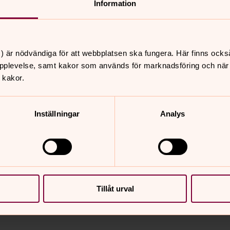
Information
ett tiotal utsända medarbetare från
epresentation stärker vårt arbete och
lltid tillsammans med lokalanställda
) är nödvändiga för att webbplatsen ska fungera. Här finns ocks
pplevelse, samt kakor som används för marknadsföring och när vi
 kakor.
tionella arbete
Inställningar
Analys
valitetssystem, insamling, policy, global
ar, uppföljning, analys och regional
Tillåt urval
epresentation behövs
bal samordning
– med människor och