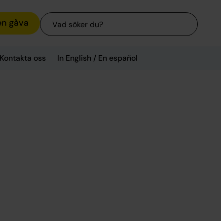
Sök
en gåva
Kontakta oss
In English / En español