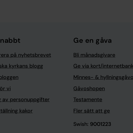
snabbt
Ge en gåva
era på nyhetsbrevet
Bli månadsgivare
ska kyrkans blogg
Ge via kort/internetban
bloggen
Minnes- & hyllningsgåv
ör vi
Gåvoshopen
g av personuppgifter
Testamente
tällning kakor
Fler sätt att ge
Swish:
9001223