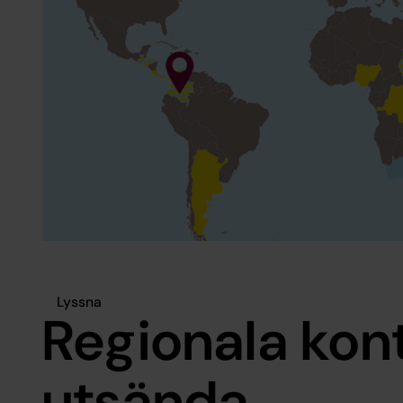
Lyssna
Regionala kon
utsända