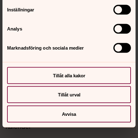
Senast ändrad 22 januari 2026
Inställningar
Synpunkter eller frågor på sidans
innehåll?
Analys
vaxjo.pastorat@svenskakyrkan.se
Dela
Marknadsföring och sociala medier
Tillbaka till toppen
Tillbaka till innehållet
Tillåt alla kakor
Tillåt urval
Kontakt
Avvisa
Kalender