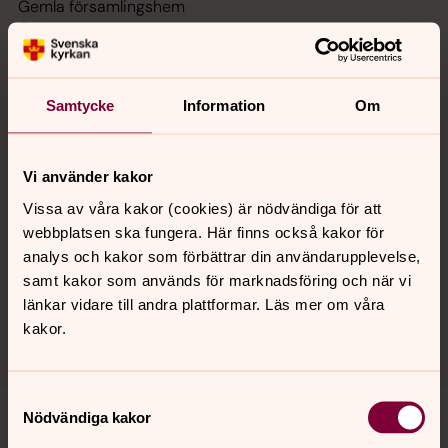
Gemla församlingshem
Öpestorpsvägen 2
355 73 Gemla
Samtycke
Information
Om
Frågor och bokningar
Vi använder kakor
Vissa av våra kakor (cookies) är nödvändiga för att
Monika Bivall
webbplatsen ska fungera. Här finns också kakor för
Värdinna/vaktmästare
analys och kakor som förbättrar din användarupplevelse,
samt kakor som används för marknadsföring och när vi
Direkt:
0470-70 49 76
monika.bivall@svenskakyrkan.se
E-post:
länkar vidare till andra plattformar. Läs mer om våra
kakor.
Samtyckesval
Nödvändiga kakor