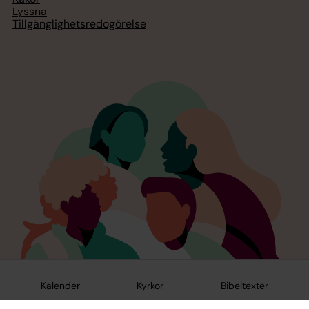
Lyssna
Tillgänglighetsredogörelse
Kalender
Kyrkor
Bibeltexter