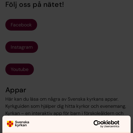
Följ oss på nätet!
Facebook
Instagram
Youtube
Appar
Här kan du läsa om några av Svenska kyrkans appar.
Kyrkguiden som hjälper dig hitta kyrkor och evenemang,
Kyrkan – en interaktiv app för barn i förskoleåldern och
utlandskyrkans app.