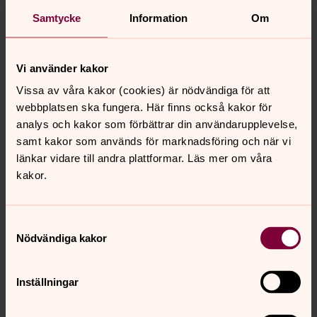
Kyrkguiden
Samtycke
Information
Om
Vi använder kakor
Kyrkan - en app för barn
Vissa av våra kakor (cookies) är nödvändiga för att
webbplatsen ska fungera. Här finns också kakor för
Utlandskyrkans app
analys och kakor som förbättrar din användarupplevelse,
samt kakor som används för marknadsföring och när vi
länkar vidare till andra plattformar. Läs mer om våra
kakor.
Senast ändrad 29 april 2024
Synpunkter eller frågor på sidans
Samtyckesval
innehåll?
Nödvändiga kakor
vastermalms.forsamling@svenskakyrkan.se
Dela
Inställningar