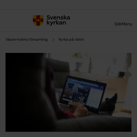
Till innehållet
Till undermeny
Sök
Meny
Västermalms församling
Kyrka på nätet