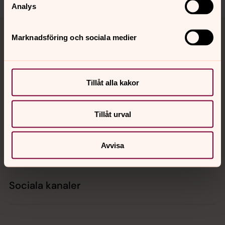
Analys
Tillbaka till toppen
Tillbaka till innehållet
Marknadsföring och sociala medier
Kontakt
Tillåt alla kakor
Kalender
Tillåt urval
Avvisa
Hitta snabbt
Sociala kanaler