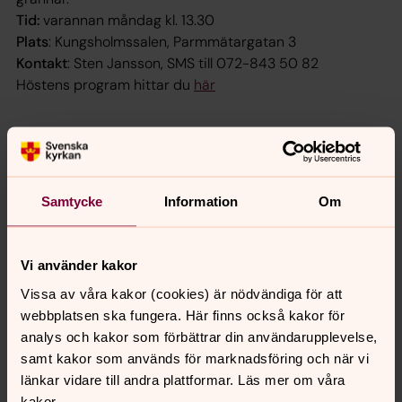
Tid:
varannan måndag kl. 13.30
Plats
: Kungsholmssalen, Parmmätargatan 3
Kontakt
: Sten Jansson, SMS till 072-843 50 82
Höstens program hittar du
här
Tänkvärda tisdagar
Välkommen till våra tänkvärda tisdagar, föreläsningar om
kristen tro och ämnen som berör våra liv ur ett kristet
Samtycke
Information
Om
perspektiv.
Tid
: tisdagar kl. 18.00 följande datum 22/9, 29/9, 6/10 och
13/10
Vi använder kakor
Plats:
Kungsholms kyrka
Fri entré
Vissa av våra kakor (cookies) är nödvändiga för att
Höstens program hittar du
här
webbplatsen ska fungera. Här finns också kakor för
analys och kakor som förbättrar din användarupplevelse,
samt kakor som används för marknadsföring och när vi
länkar vidare till andra plattformar. Läs mer om våra
Mötesplats Kungsholmen
kakor.