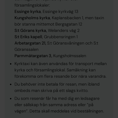
församlingslokaler:
Essinge kyrka
, Essinge kyrkväg 13
Kungsholms kyrka
, Kaplansbacken 1, men taxin
bör stanna mittemot Bergsgatan 12
S:t Görans kyrka,
Welanders väg
2
S:t Eriks kapell
, Grubbensringen 1
Arbetargatan 21,
S:t Göransvåningen och S:t
Göranssalen
Parmmätargatan 3,
Kungsholmssalen
Kyrktaxi kan även användas för transport mellan
kyrka och församlingslokal. Samåkning kan
förekomma om flera resande bor nära varandra.
Du behöver inte betala för resan, men ibland
ombeds man skriva på ett slags kvitto.
Du som resenär får ha med dig en ledsagare
eller sällskap från samma adress eller ”på
vägen”. Detta skall meddelas vid beställningen.