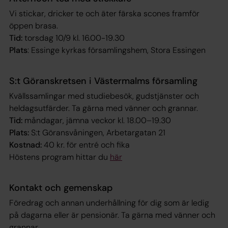
Vi stickar, dricker te och äter färska scones framför
öppen brasa.
Tid:
torsdag 10/9 kl. 16.00-19.30
Plats
: Essinge kyrkas församlingshem, Stora Essingen
S:t Göranskretsen i Västermalms församling
Kvällssamlingar med studiebesök, gudstjänster och
heldagsutfärder. Ta gärna med vänner och grannar.
Tid:
måndagar, jämna veckor kl. 18.00–19.30
Plats:
S:t Göransvåningen, Arbetargatan 21
Kostnad:
40 kr. för entré och fika
Höstens program hittar du
här
Kontakt och gemenskap
Föredrag och annan underhållning för dig som är ledig
på dagarna eller är pensionär. Ta gärna med vänner och
grannar.