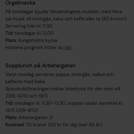
Orgelmacka
På torsdagar bjuder församlingens musiker, med flera,
på musik till smörgås, kaka och kaffe eller te (80 kronor).
Servering från kl. 11.30.
Tid:
torsdagar kl. 12.00
Plats
: Kungsholms kyrka
Höstens program hittar du
här
.
Sopplunch på Arbetargatan
Varje onsdag serveras soppa, smörgås, sallad och
kaffe/te med kaka.
Sjukvårdsföreningen mäter blodtryck för den som vill:
23/9, 14/10 och 18/11
Tid:
onsdagar kl. 11.30–13.30, soppan slutar serveras kl.
13.15 (2/9-9/12)
Plats:
Arbetargatan 21
Kostnad
: 70 kronor (60 kr för dig över 65 år)