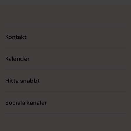
Tillbaka till toppen
Tillbaka till innehållet
Kontakt
Kalender
Hitta snabbt
Sociala kanaler