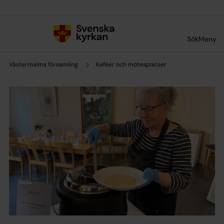
Till innehållet
Till undermeny
Sök
Meny
Västermalms församling
Kaféer och mötesplatser