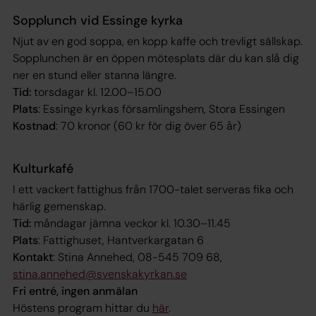
Sopplunch vid Essinge kyrka
Njut av en god soppa, en kopp kaffe och trevligt sällskap.
Sopplunchen är en öppen mötesplats där du kan slå dig
ner en stund eller stanna längre.
Tid:
torsdagar kl. 12.00–15.00
Plats
: Essinge kyrkas församlingshem, Stora Essingen
Kostnad
: 70 kronor (60 kr för dig över 65 år)
Kulturkafé
I ett vackert fattighus från 1700-talet serveras fika och
härlig gemenskap.
Tid:
måndagar jämna veckor kl. 10.30–11.45
Plats
: Fattighuset, Hantverkargatan 6
Kontakt
: Stina Annehed, 08-545 709 68,
stina.annehed@svenskakyrkan.se
Fri entré, ingen anmälan
Höstens program hittar du
här
.