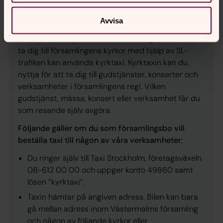
Kyrktaxi
Avvisa
Du som bor i Västermalms församling och inte kan
ta dig till församlingens kyrkor med hjälp av SL-
trafiken kan använda kyrktaxi. Kyrktaxin kan du
nyttja för att ta dig till gudstjänster, konserter och
verksamheter i församlingens regi. Vilken
gudstjänst, mässa, konsert eller verksamhet får du
som resande själv avgöra.
Följande gäller om du som församlingsbo vill
beställa taxi till någon av våra verksamheter
:
Du ringer själv till Taxi Stockholm, företagsväxeln
08-612 00 00 och uppger konto 49860 samt
lösen ”kyrktaxi”.
Taxin hämtar på angiven adress. Bilen kan bara
gå mellan adress inom Västermalms församling
och någon av följande kyrkor eller