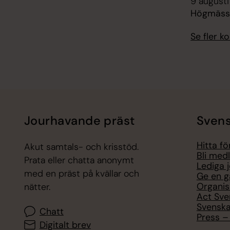
9 augusti
Högmässa
Se fler 
Jourhavande präst
Svens
Hitta f
Akut samtals- och krisstöd.
Bli med
Prata eller chatta anonymt
Lediga 
med en präst på kvällar och
Ge en g
Organis
nätter.
Act Sve
Svenska
Chatt
Press – 
Digitalt brev