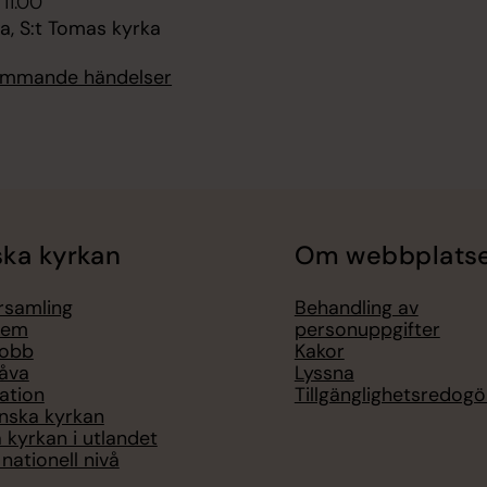
 11.00
, S:t Tomas kyrka
kommande händelser
ka kyrkan
Om webbplats
örsamling
Behandling av
lem
personuppgifter
jobb
Kakor
åva
Lyssna
ation
Tillgänglighetsredogö
nska kyrkan
 kyrkan i utlandet
nationell nivå