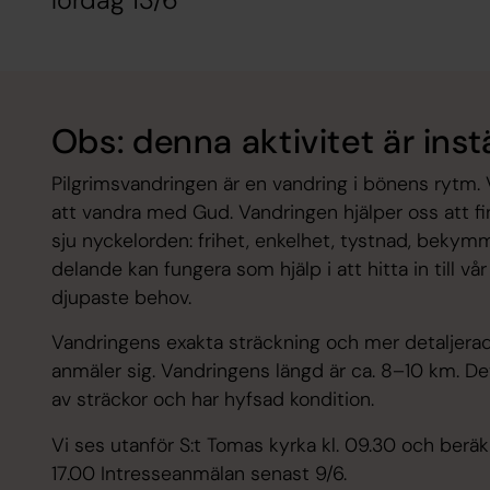
lördag 13/6
Obs: denna aktivitet är instä
Pilgrimsvandringen är en vandring i bönens rytm.
att vandra med Gud. Vandringen hjälper oss att fi
sju nyckelorden: frihet, enkelhet, tystnad, bekym
delande kan fungera som hjälp i att hitta in till vår
djupaste behov.
Vandringens exakta sträckning och mer detaljera
anmäler sig. Vandringens längd är ca. 8–10 km. De
av sträckor och har hyfsad kondition.
Vi ses utanför S:t Tomas kyrka kl. 09.30 och beräkn
17.00 Intresseanmälan senast 9/6.