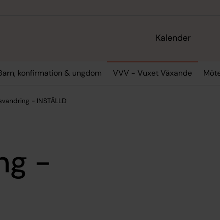
Kalender
Barn, konfirmation & ungdom
VVV - Vuxet Växande
Möte
msvandring - INSTÄLLD
ng -