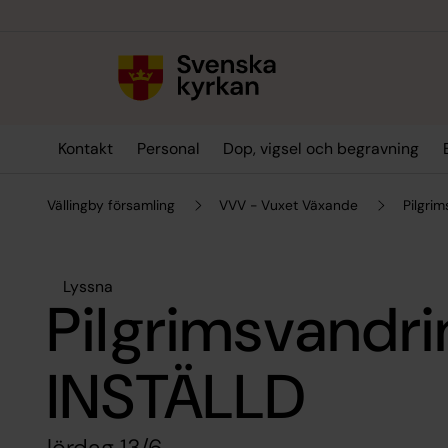
Till innehållet
Till undermeny
Kontakt
Personal
Dop, vigsel och begravning
Vällingby församling
VVV - Vuxet Växande
Pilgri
Lyssna
Pilgrimsvandri
INSTÄLLD