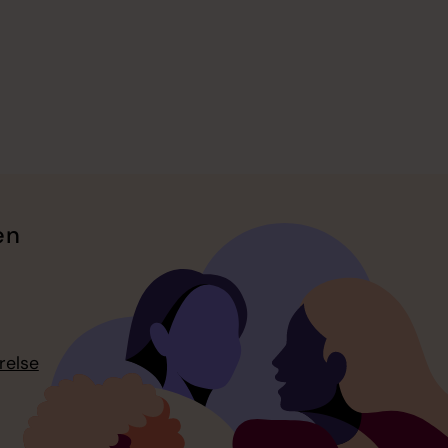
en
relse