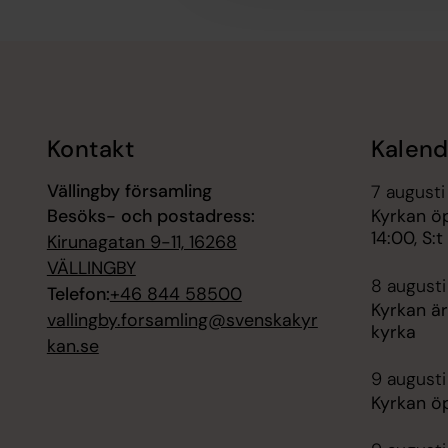
Tillbaka till toppen
Tillbaka till innehållet
Kontakt
Kalend
Vällingby församling
7 augusti
Besöks- och postadress:
Kyrkan öp
14:00, S:
Kirunagatan 9-11, 16268
VÄLLINGBY
8 augusti
Telefon:
+46 844 58500
Kyrkan är
vallingby.forsamling@svenskakyr
kyrka
kan.se
9 augusti
Kyrkan ö