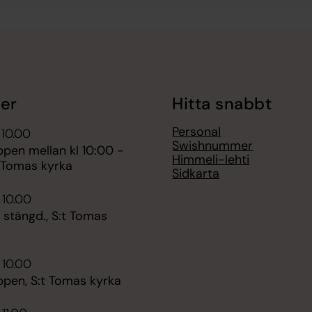
er
Hitta snabbt
Personal
 10.00
Swishnummer
pen mellan kl 10:00 -
Himmeli-lehti
t Tomas kyrka
Sidkarta
 10.00
 stängd., S:t Tomas
 10.00
ppen, S:t Tomas kyrka