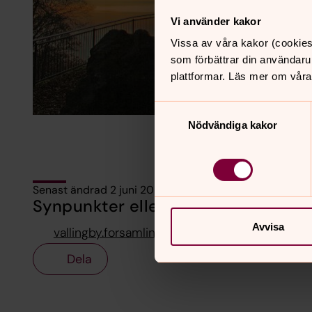
Vi använder kakor
Vissa av våra kakor (cookies
som förbättrar din användaru
plattformar. Läs mer om våra
Samtyckesval
Nödvändiga kakor
Senast ändrad 2 juni 2026
Synpunkter eller frågor på sidans i
Avvisa
vallingby.forsamling@svenskakyrkan.se
Dela