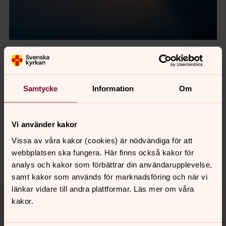
Senast ändrad 29 december 2025
Samtycke
Information
Om
Synpunkter eller frågor på sidans
innehåll?
vallingby.forsamling@svenskakyrkan.se
Vi använder kakor
Dela
Vissa av våra kakor (cookies) är nödvändiga för att
webbplatsen ska fungera. Här finns också kakor för
analys och kakor som förbättrar din användarupplevelse,
samt kakor som används för marknadsföring och när vi
Tillbaka till toppen
Tillbaka till innehållet
länkar vidare till andra plattformar. Läs mer om våra
kakor.