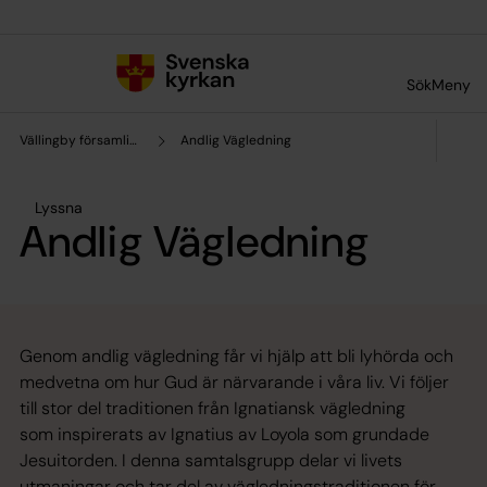
Till innehållet
Till undermeny
Sök
Meny
Vällingby församling
Andlig Vägledning
Lyssna
Andlig Vägledning
Genom andlig vägledning får vi hjälp att bli lyhörda och
medvetna om hur Gud är närvarande i våra liv. Vi följer
till stor del traditionen från Ignatiansk vägledning
som inspirerats av Ignatius av Loyola som grundade
Jesuitorden. I denna samtalsgrupp delar vi livets
utmaningar och tar del av vägledningstraditionen för