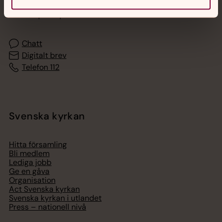
Akut samtals- och krisstöd. Prata eller chatta anonymt
med en präst på kvällar och nätter.
Chatt
Digitalt brev
Telefon 112
Svenska kyrkan
Hitta församling
Bli medlem
Lediga jobb
Ge en gåva
Organisation
Act Svenska kyrkan
Svenska kyrkan i utlandet
Press – nationell nivå