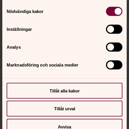
Samtyckesval
Kontakt
Nödvändiga kakor
Kalender
Inställningar
Analys
Hitta snabbt
Marknadsföring och sociala medier
Sociala kanaler
Tillåt alla kakor
Tillåt urval
Jourhavande präst
Avvisa