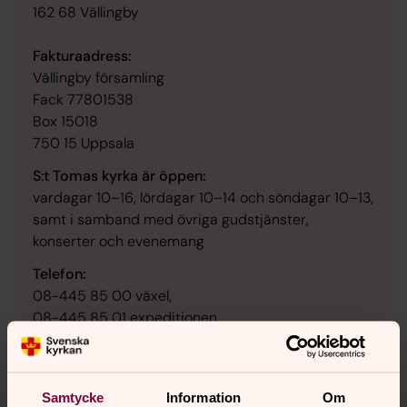
162 68 Vällingby
Fakturaadress:
Vällingby församling
Fack 77801538
Box 15018
750 15 Uppsala​
S:t Tomas kyrka är öppen:
vardagar 10–16, lördagar 10–14 och söndagar 10–13,
samt i samband med övriga gudstjänster,
konserter och evenemang
Telefon:
08-445 85 00 växel,
08-445 85 01 expeditionen
Fax: 08-445 85 25
Församlingsexpedition:
Samtycke
Information
Om
Tel: 08-445 85 01