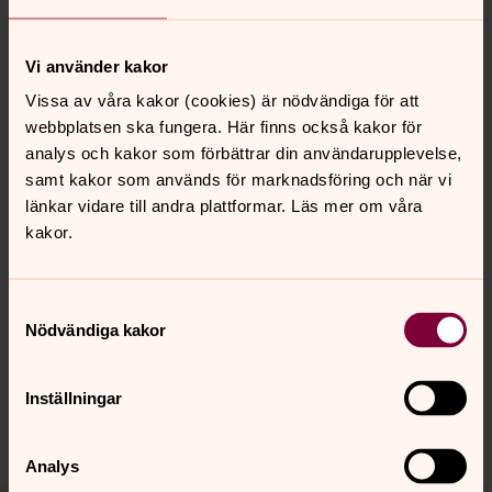
Ni kan även skicka ett mail på:
vallingby.forsamling@svenskakyrkan.se
Vi använder kakor
Telefontider: måndag, tisdag och torsdag klockan
Vissa av våra kakor (cookies) är nödvändiga för att
9-12, fredag klockan 10–12.
webbplatsen ska fungera. Här finns också kakor för
analys och kakor som förbättrar din användarupplevelse,
samt kakor som används för marknadsföring och när vi
länkar vidare till andra plattformar. Läs mer om våra
kakor.
Senast ändrad 29 juni 2026
Synpunkter eller frågor på sidans
innehåll?
Samtyckesval
Nödvändiga kakor
vallingby.forsamling@svenskakyrkan.se
Dela
Inställningar
Analys