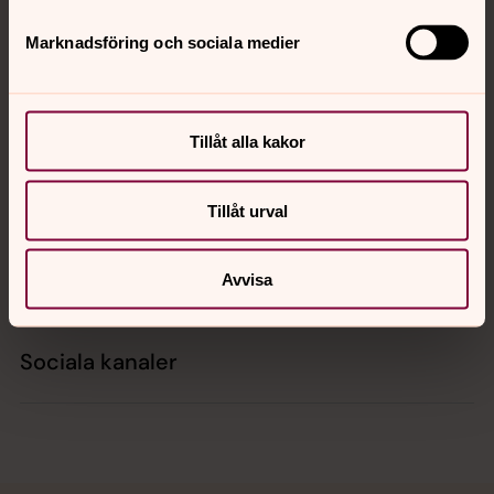
Tillbaka till toppen
Tillbaka till innehållet
Marknadsföring och sociala medier
Kontakt
Tillåt alla kakor
Kalender
Tillåt urval
Hitta snabbt
Avvisa
Sociala kanaler