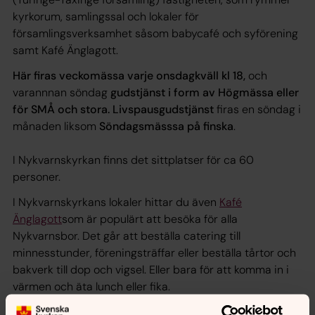
kyrkorum, samlingssal och lokaler för
församlingsverksamhet såsom babycafé och syförening
samt Kafé Änglagott.
Här firas veckomässa varje onsdagkväll kl 18,
och
varannnan söndag
gudstjänst i form av Högmässa eller
för SMÅ och stora. Livspausgudstjänst
firas en söndag i
månaden liksom
Söndagsmässsa på finska
.
I Nykvarnskyrkan finns det sittplatser för ca 60
personer.
I Nykvarnskyrkans lokaler hittar du även
Kafé
Änglagott
som är populärt att besöka för alla
Nykvarnsbor. Det går att beställa catering till
minnesstunder, föreningsträffar eller beställa tårtor och
bakverk till dop och vigsel. Eller bara för att komma in i
värmen och äta lunch eller fika.