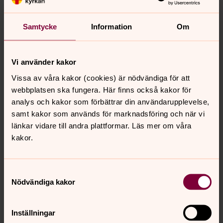
Se panoramabilder från kyrkan, klicka här.
Hitta hit
(karta från Google, öppnas i nytt fönster)
Samtycke
Information
Om
Vägbeskrivning: E20, avfart nr 140 mot Järna/Nykvarn.
Följ skyltar mot Nykvarns centrum.
Vi använder kakor
Kontakta oss!
Vissa av våra kakor (cookies) är nödvändiga för att
Vill du boka ett dop, vigsel eller prata med en
webbplatsen ska fungera. Här finns också kakor för
präst/diakon? Har du frågor om gravar eller undrar något
analys och kakor som förbättrar din användarupplevelse,
om våra verksamheter? Eller vill du ha kontakt med vårt
samt kakor som används för marknadsföring och när vi
Kafé Änglagott som erbjuder bakverk och även matigare
länkar vidare till andra plattformar. Läs mer om våra
rätter? Välkommen att höra av dig!
kakor.
Samtyckesval
Nödvändiga kakor
Senast ändrad 14 mars 2024
Synpunkter eller frågor på sidans
innehåll?
Inställningar
turinge-taxinge.forsamling@svenskakyrkan.se