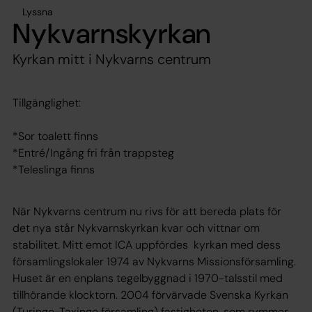
Lyssna
Nykvarnskyrkan
Kyrkan mitt i Nykvarns centrum
Tillgänglighet:
*Sor toalett finns
*Entré/Ingång fri från trappsteg
*Teleslinga finns
När Nykvarns centrum nu rivs för att bereda plats för
det nya står Nykvarnskyrkan kvar och vittnar om
stabilitet. Mitt emot ICA uppfördes kyrkan med dess
församlingslokaler 1974 av Nykvarns Missionsförsamling.
Huset är en enplans tegelbyggnad i 1970-talsstil med
tillhörande klocktorn. 2004 förvärvade Svenska Kyrkan
(Turinge-Taxinge församling) fastigheten, som rymmer