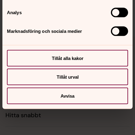
Dela
Analys
Marknadsföring och sociala medier
Tillbaka till toppen
Tillbaka till innehållet
Tillåt alla kakor
Kontakt
Tillåt urval
Kalender
Avvisa
Hitta snabbt