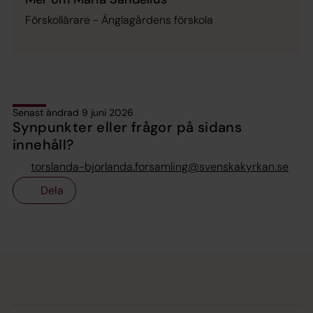
Förskollärare - Änglagårdens förskola
Senast ändrad 9 juni 2026
Synpunkter eller frågor på sidans
innehåll?
torslanda-bjorlanda.forsamling@svenskakyrkan.se
Dela
Tillbaka till toppen
Tillbaka till innehållet