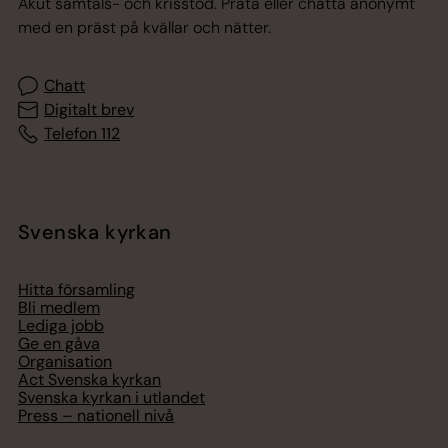
Akut samtals- och krisstöd. Prata eller chatta anonymt
med en präst på kvällar och nätter.
Chatt
Digitalt brev
Telefon 112
Svenska kyrkan
Hitta församling
Bli medlem
Lediga jobb
Ge en gåva
Organisation
Act Svenska kyrkan
Svenska kyrkan i utlandet
Press – nationell nivå