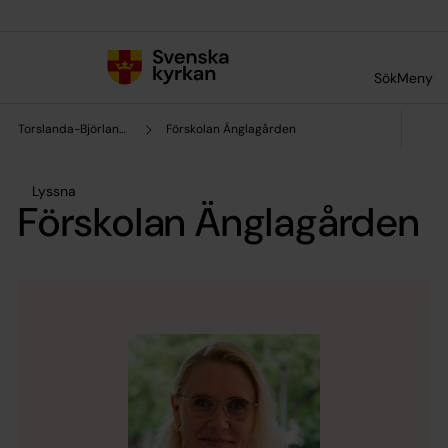
Till innehållet
Till undermeny
Sök
Meny
Torslanda-Björlanda församling
Förskolan Änglagården
Lyssna
Förskolan Änglagården