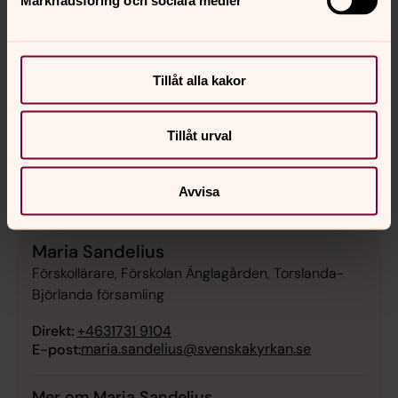
Tillåt alla kakor
Tillåt urval
Avvisa
Maria Sandelius
Förskollärare, Förskolan Änglagården, Torslanda-
Björlanda församling
Direkt:
+4631731 9104
maria.sandelius@svenskakyrkan.se
E-post:
Mer om Maria Sandelius