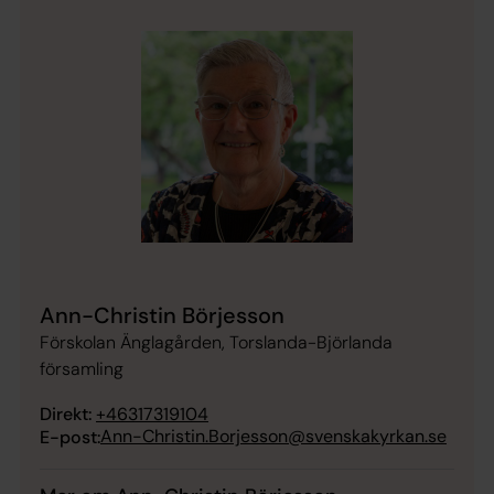
Ann-Christin Börjesson
Förskolan Änglagården, Torslanda-Björlanda
församling
Direkt:
+46317319104
Ann-Christin.Borjesson@svenskakyrkan.se
E-post: