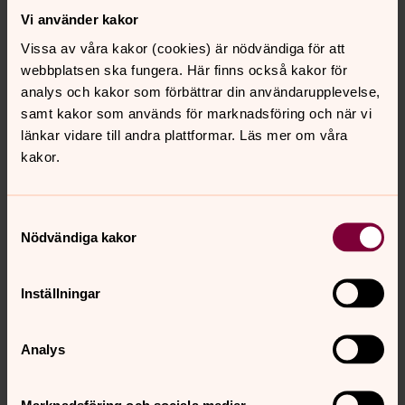
Vi använder kakor
Vissa av våra kakor (cookies) är nödvändiga för att
webbplatsen ska fungera. Här finns också kakor för
analys och kakor som förbättrar din användarupplevelse,
Caroline Nordin Johansson
samt kakor som används för marknadsföring och när vi
Förskolan Änglagården, Torslanda-Björlanda
länkar vidare till andra plattformar. Läs mer om våra
församling
kakor.
Direkt:
+46317319104
Caroline.NordinJohansson@svenskakyrkan.
E-post:
Samtyckesval
se
Nödvändiga kakor
Mer om Caroline Nordin Johansson
Inställningar
Förskollärare - Änglagårdens förskola
Analys
Marknadsföring och sociala medier