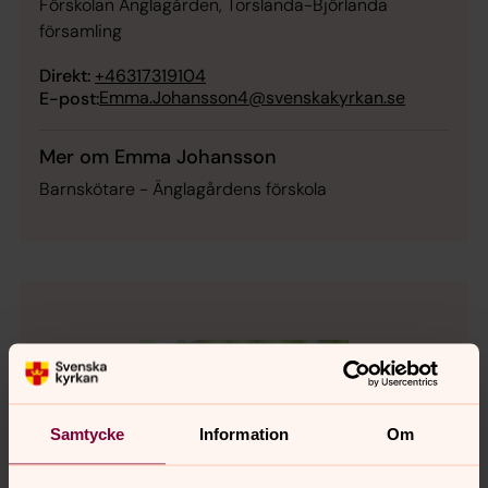
Förskolan Änglagården, Torslanda-Björlanda
församling
Direkt:
+46317319104
Emma.Johansson4@svenskakyrkan.se
E-post:
Mer om Emma Johansson
Barnskötare - Änglagårdens förskola
Samtycke
Information
Om