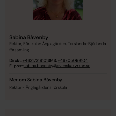
Sabina Båvenby
Rektor, Förskolan Änglagården, Torslanda-Björlanda
församling
Direkt:
+46317319101
SMS:
+46705099104
sabina.bavenby@svenskakyrkan.se
E-post:
Mer om Sabina Båvenby
Rektor - Änglagårdens förskola