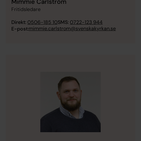
Mimmie Carlström
Fritidsledare
Direkt:
0506-185 10
SMS:
0722-123 944
mimmie.carlstrom@svenskakyrkan.se
E-post: