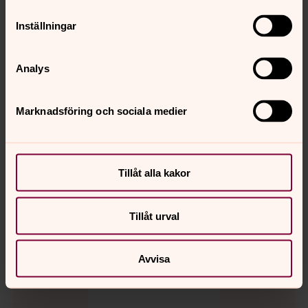
Inställningar
Analys
Marknadsföring och sociala medier
Marie-Louise (Lollo) Bäck
Kanslist, pastorsexpedition
Tillåt alla kakor
Direkt:
0506-185 00
marie-louise.back@svenskakyrkan.se
E-post:
Tillåt urval
Avvisa