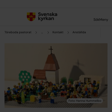
Till innehållet
Till undermeny
Sök
Meny
Töreboda pastorat
...
Kontakt
Anställda