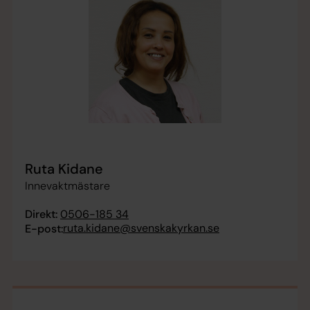
Ruta Kidane
Innevaktmästare
Direkt:
0506-185 34
ruta.kidane@svenskakyrkan.se
E-post: