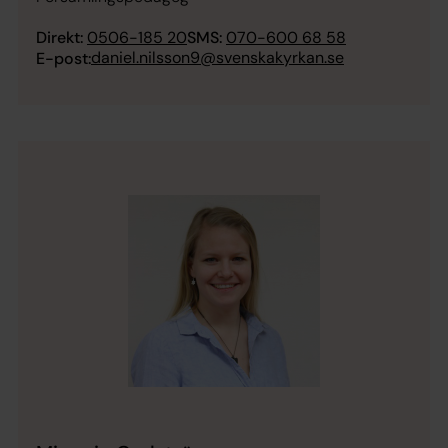
Direkt:
0506-185 20
SMS:
070-600 68 58
daniel.nilsson9@svenskakyrkan.se
E-post: