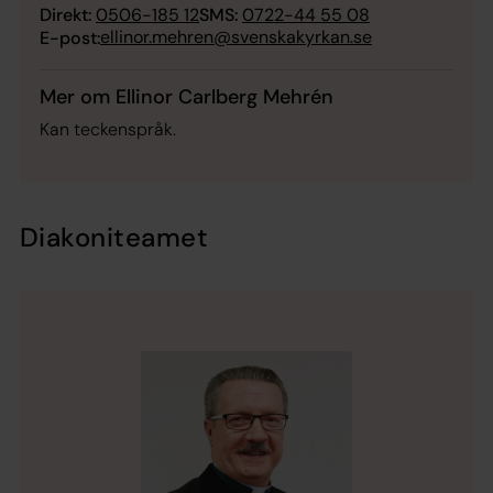
Direkt:
0506-185 12
SMS:
0722-44 55 08
ellinor.mehren@svenskakyrkan.se
E-post:
Mer om Ellinor Carlberg Mehrén
Kan teckenspråk.
Diakoniteamet