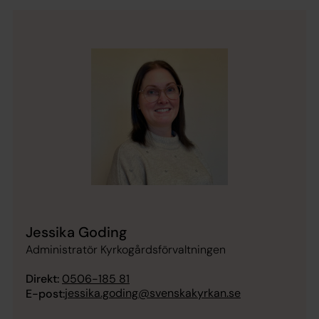
Jessika Goding
Administratör Kyrkogårdsförvaltningen
Direkt:
0506-185 81
jessika.goding@svenskakyrkan.se
E-post: