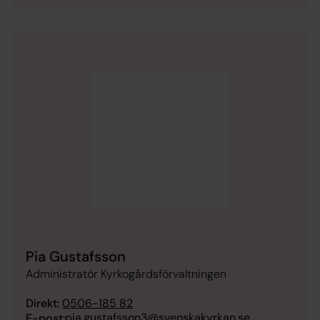
Pia Gustafsson
Administratör Kyrkogårdsförvaltningen
Direkt:
0506-185 82
pia.gustafsson3@svenskakyrkan.se
E-post: