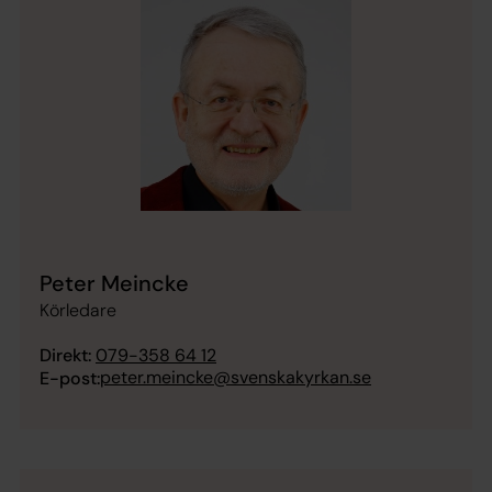
Peter Meincke
Körledare
Direkt:
079-358 64 12
peter.meincke@svenskakyrkan.se
E-post: