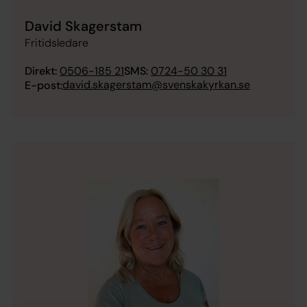
David Skagerstam
Fritidsledare
Direkt:
0506-185 21
SMS:
0724-50 30 31
david.skagerstam@svenskakyrkan.se
E-post: