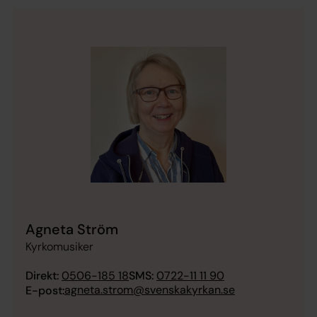
Agneta Ström
Kyrkomusiker
Direkt:
0506-185 18
SMS:
0722-11 11 90
agneta.strom@svenskakyrkan.se
E-post: