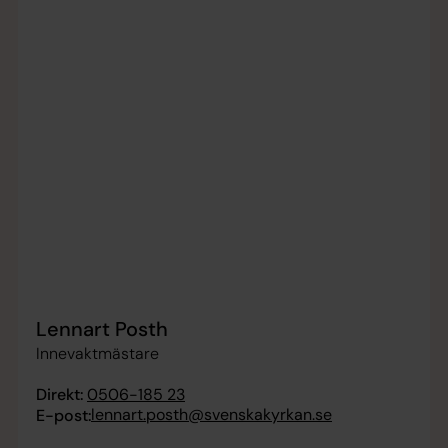
Lennart Posth
Innevaktmästare
Direkt:
0506-185 23
lennart.posth@svenskakyrkan.se
E-post: