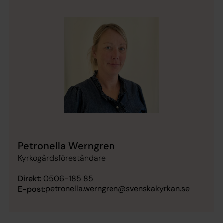
Petronella Werngren
Kyrkogårdsföreståndare
Direkt:
0506-185 85
petronella.werngren@svenskakyrkan.se
E-post: