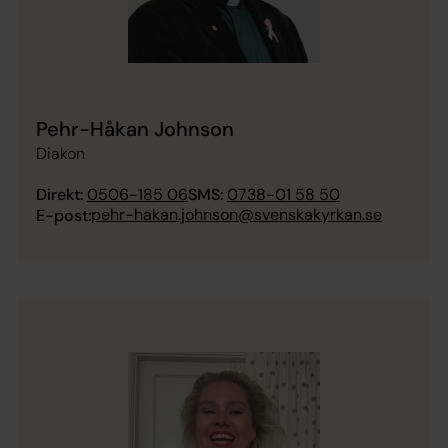
Pehr-Håkan Johnson
Diakon
Direkt:
0506-185 06
SMS:
0738-01 58 50
pehr-hakan.johnson@svenskakyrkan.se
E-post: