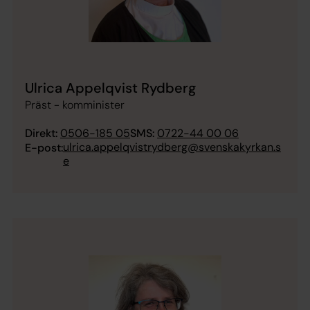
Ulrica Appelqvist Rydberg
Präst - komminister
Direkt:
0506-185 05
SMS:
0722-44 00 06
ulrica.appelqvistrydberg@svenskakyrkan.s
E-post:
e