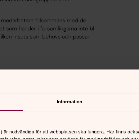
lla medarbetare tillsammans med de
det som händer i församlingarna inte bli
 vilken insats som behövs och passar
nst med att till exempel hälsa
.m.
Information
änsterna
rld
) är nödvändiga för att webbplatsen ska fungera. Här finns ocks