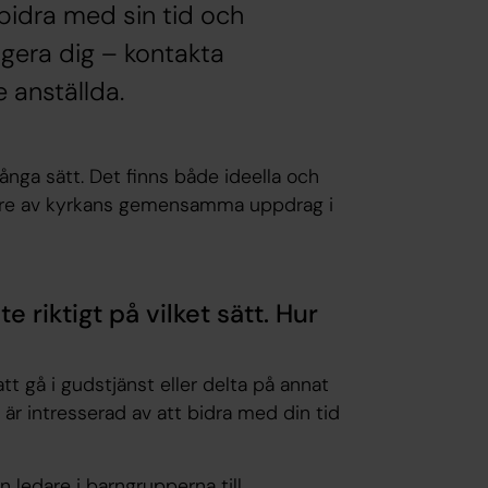
 bidra med sin tid och
gera dig – kontakta
 anställda.
nga sätt. Det finns både ideella och
ärare av kyrkans gemensamma uppdrag i
e riktigt på vilket sätt. Hur
t gå i gudstjänst eller delta på annat
 är intresserad av att bidra med din tid
n ledare i barngrupperna till