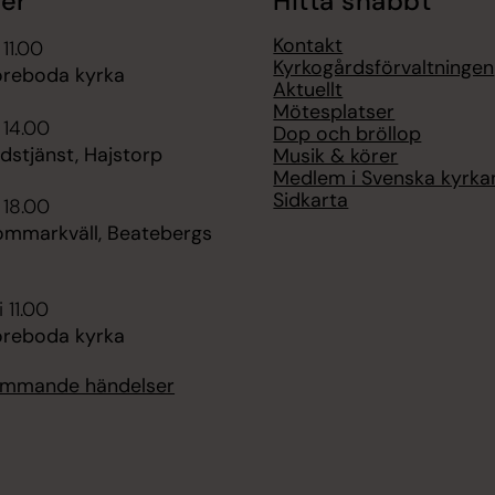
er
Hitta snabbt
Kontakt
 11.00
Kyrkogårdsförvaltningen
öreboda kyrka
Aktuellt
Mötesplatser
 14.00
Dop och bröllop
udstjänst, Hajstorp
Musik & körer
Medlem i Svenska kyrka
Sidkarta
 18.00
sommarkväll, Beatebergs
 11.00
öreboda kyrka
kommande händelser