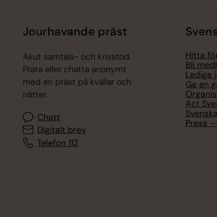
Jourhavande präst
Svens
Hitta f
Akut samtals- och krisstöd.
Bli med
Prata eller chatta anonymt
Lediga 
med en präst på kvällar och
Ge en g
Organis
nätter.
Act Sve
Svenska
Chatt
Press – 
Digitalt brev
Telefon 112