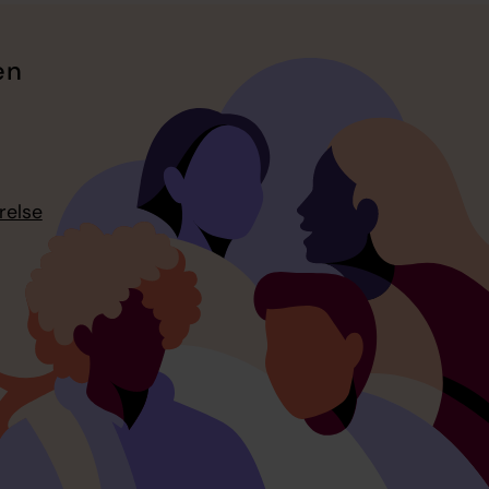
en
relse