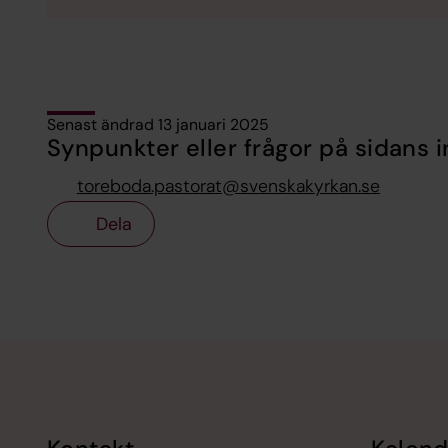
Senast ändrad 13 januari 2025
Synpunkter eller frågor på sidans i
toreboda.pastorat@svenskakyrkan.se
Dela
Tillbaka till toppen
Tillbaka till innehållet