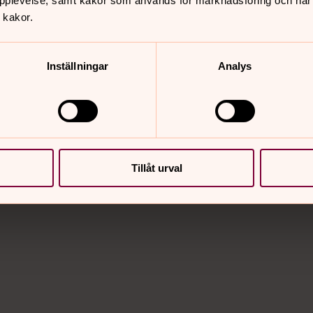
pplevelse, samt kakor som används för marknadsföring och när vi
plats
 kakor.
är Skara stift är en av huvudmännen.
r för att tillsammans skapa delaktighet
Inställningar
Analys
e-post till pastoratets anställda.
Tillåt urval