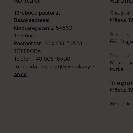
Kontakt
Kalend
Töreboda pastorat
9 augusti
Besöksadress:
Mässa, T
Klockaregatan 2, 54530
9 augusti
Töreboda
Friluftsg
Postadress:
BOX 103, 54523
TÖREBODA
9 augusti
Telefon:
+46 506 18500
Musik i 
toreboda.pastorat@svenskakyrk
kyrka
an.se
16 augusti
Mässa, T
Se fler 