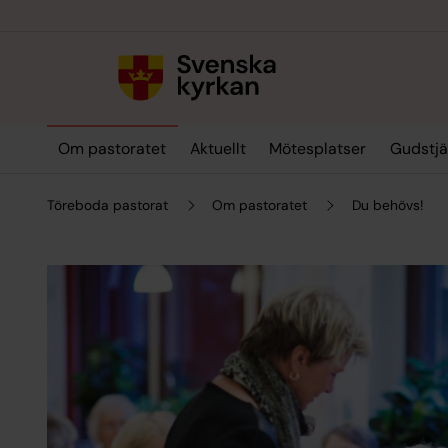
Till innehållet
Till undermeny
Om pastoratet
Aktuellt
Mötesplatser
Gudstjä
Töreboda pastorat
Om pastoratet
Du behövs!