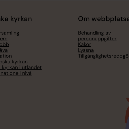
ka kyrkan
Om webbplats
örsamling
Behandling av
lem
personuppgifter
jobb
Kakor
åva
Lyssna
ation
Tillgänglighetsredogö
nska kyrkan
 kyrkan i utlandet
nationell nivå