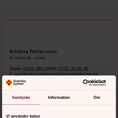
Kristina Pettersson
Kyrkoherde - präst
Direkt:
0506-185 01
SMS:
0722-26 26 46
kristina.pettersson@svenskakyrkan.se
E-post:
Samtycke
Information
Om
Vi använder kakor