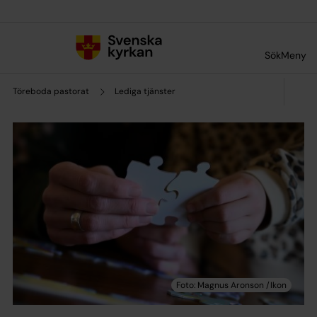
Till innehållet
Till undermeny
Sök
Meny
Töreboda pastorat
Lediga tjänster