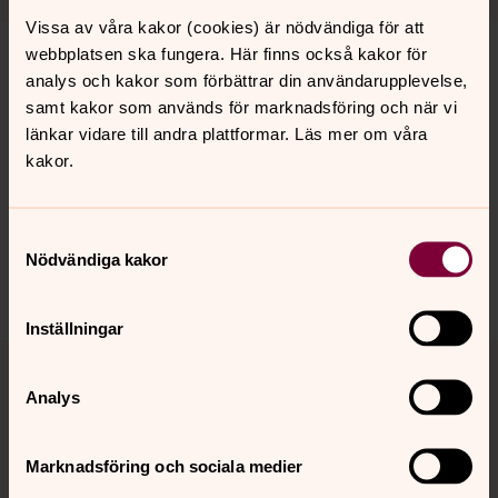
Vissa av våra kakor (cookies) är nödvändiga för att
webbplatsen ska fungera. Här finns också kakor för
analys och kakor som förbättrar din användarupplevelse,
samt kakor som används för marknadsföring och när vi
Senast ändrad 27 januari 2026
Synpunkter eller frågor på sidans
länkar vidare till andra plattformar. Läs mer om våra
kakor.
innehåll?
toreboda.pastorat@svenskakyrkan.se
Samtyckesval
Dela
Nödvändiga kakor
Inställningar
Tillbaka till toppen
Tillbaka till innehållet
Analys
Kontakt
Marknadsföring och sociala medier