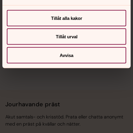
Kalender
Tillåt alla kakor
Hitta snabbt
Tillåt urval
Avvisa
Sociala kanaler
Jourhavande präst
Akut samtals- och krisstöd. Prata eller chatta anonymt
med en präst på kvällar och nätter.