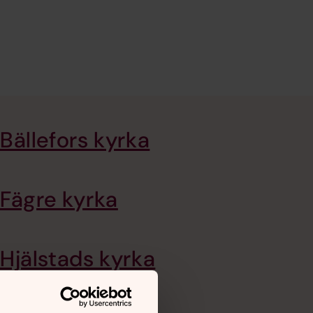
Bällefors kyrka
Fägre kyrka
Hjälstads kyrka