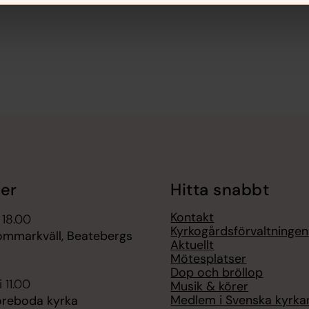
er
Hitta snabbt
Kontakt
 18.00
Kyrkogårdsförvaltningen
sommarkväll, Beatebergs
Aktuellt
Mötesplatser
Dop och bröllop
 11.00
Musik & körer
Medlem i Svenska kyrka
öreboda kyrka