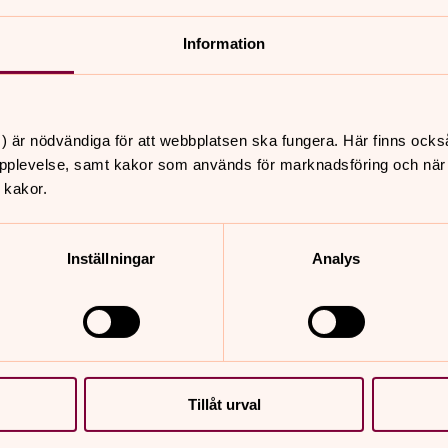
Hova kyrka
Information
Sveneby kyrka
) är nödvändiga för att webbplatsen ska fungera. Här finns ocks
pplevelse, samt kakor som används för marknadsföring och när vi
Älgarås kyrka
 kakor.
Inställningar
Analys
Tillåt urval
nnehåll?