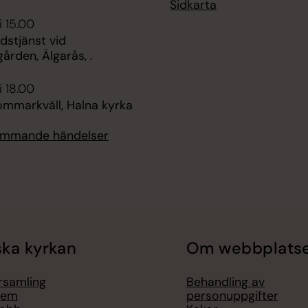
Sidkarta
i 15.00
udstjänst vid
ården, Älgarås, .
i 18.00
ommarkväll, Halna kyrka
kommande händelser
ka kyrkan
Om webbplats
örsamling
Behandling av
lem
personuppgifter