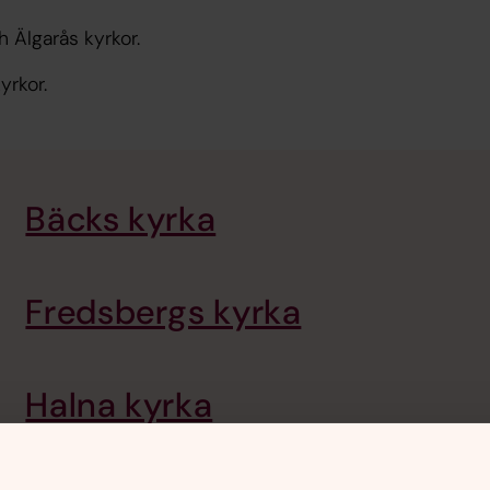
h Älgarås kyrkor.
yrkor.
Bäcks kyrka
Fredsbergs kyrka
Halna kyrka