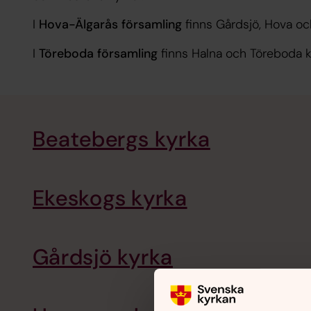
I
Hova-Älgarås församling
finns Gårdsjö, Hova oc
I
Töreboda församling
finns Halna och Töreboda k
Beatebergs kyrka
Ekeskogs kyrka
Gårdsjö kyrka