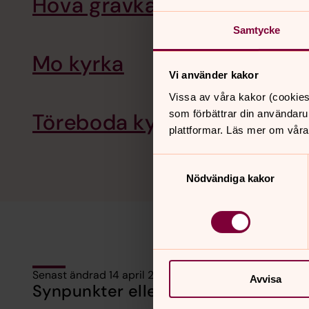
Hova gravkapell
Samtycke
Mo kyrka
Vi använder kakor
Vissa av våra kakor (cookies
som förbättrar din användaru
Töreboda kyrka
plattformar. Läs mer om våra
Samtyckesval
Nödvändiga kakor
Senast ändrad 14 april 2025
Avvisa
Synpunkter eller frågor på sidans i