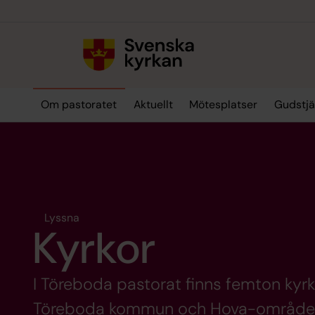
Till innehållet
Till undermeny
Om pastoratet
Aktuellt
Mötesplatser
Gudstjä
Lyssna
Kyrkor
I Töreboda pastorat finns femton kyrko
Töreboda kommun och Hova-område