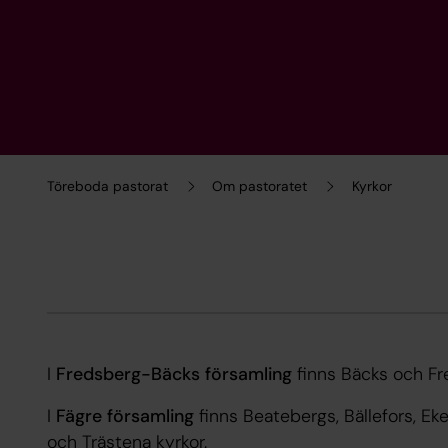
Töreboda pastorat
Om pastoratet
Kyrkor
I
Fredsberg-Bäcks församling
finns Bäcks och Fr
I
Fägre församling
finns Beatebergs, Bällefors, Ek
och Trästena kyrkor.