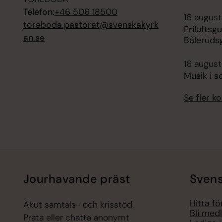
Telefon:
+46 506 18500
16 august
toreboda.pastorat@svenskakyrk
Friluftsg
an.se
Bålerudsg
16 august
Musik i s
Se fler 
Jourhavande präst
Svens
Hitta f
Akut samtals- och krisstöd.
Bli med
Prata eller chatta anonymt