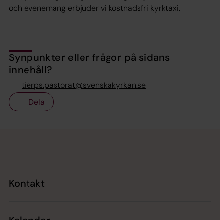
och evenemang erbjuder vi kostnadsfri kyrktaxi.
Synpunkter eller frågor på sidans
innehåll?
tierps.pastorat@svenskakyrkan.se
Dela
Tillbaka till toppen
Tillbaka till innehållet
Kontakt
Kalender