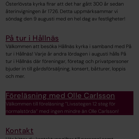
Österlövsta kyrka firar att det har gått 300 år sedan
återinvigningen år 1726. Detta uppmärksammar vi
söndag den 9 augusti med en hel dag av festligheter!
På tur i Hållnäs
Välkommen att besöka Hållnäs kyrka i samband med På
tur i Hållnäs! Varje år andra lördagen i augusti hålls På
tur i Hållnäs där föreningar, företag och privatpersoner
bjuder in till gårdsförsäljning, konsert, båtturer, loppis
och mer.
Föreläsning med Olle Carlsson
Välkommen till föreläsning ”Livsstegen 12 steg för
normalstörda” med ingen mindre än Olle Carlsson!
Kontakt