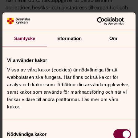
Här hittar du kontaktuppgifter till personal samt
öppettider, besöks- och postadress till expedition och
växel.
Konfirmation
Samtycke
Information
Om
Du är inte ensam om att fundera över livet. Att
konfirmeras är ett bra sätt att lära sig mer om sig själv
och uppleva sånt som man inte får uppleva i andra
Vi använder kakor
sammanhang. Att fundera på stort och smått i livet och
Vissa av våra kakor (cookies) är nödvändiga för att
ta reda på vad kristen tro kan innebära.
webbplatsen ska fungera. Här finns också kakor för
analys och kakor som förbättrar din användarupplevelse,
Månadens program
samt kakor som används för marknadsföring och när vi
Vill du hänga med i vad som händer i Svenska kyrkan i
länkar vidare till andra plattformar. Läs mer om våra
Tierp? Här kan du ladda ner månadens program digitalt,
kakor.
eller anmäla dig för att kostnadsfritt få det hemskickat
till brevlådan eller via e-post.
Samtyckesval
Nödvändiga kakor