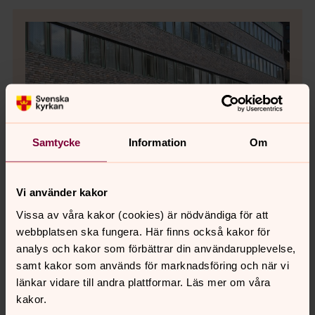
Samtycke
Information
Om
Vi använder kakor
Vissa av våra kakor (cookies) är nödvändiga för att
webbplatsen ska fungera. Här finns också kakor för
Bild 1 av 8
analys och kakor som förbättrar din användarupplevelse,
Entrén till Kyrkans hus på Skytteholmsvägen 14.
samt kakor som används för marknadsföring och när vi
länkar vidare till andra plattformar. Läs mer om våra
kakor.
Bild 