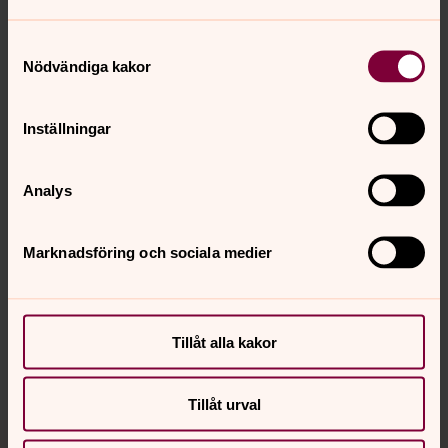
I Ky
är bå
Samtyckesval
Nödvändiga kakor
Öppna bildspel
Inställningar
Analys
Senast ändrad 12 januari 2023
Synpunkter eller frågor på sidans
Marknadsföring och sociala medier
innehåll?
solna.forsamling@svenskakyrkan.se
Dela
Tillåt alla kakor
Tillåt urval
Tillbaka till toppen
Tillbaka till innehållet