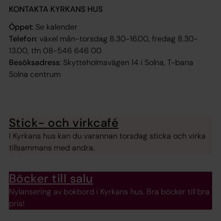
KONTAKTA KYRKANS HUS
Öppet
: Se kalender
Telefon
: växel mån-torsdag 8.30-16.00, fredag 8.30-
13.00, tfn 08-546 646 00
Besöksadress
: Skytteholmsvägen 14 i Solna, T-bana
Solna centrum
Stick- och virkcafé
I Kyrkans hus kan du varannan torsdag sticka och virka
tillsammans med andra.
Böcker till salu
Nylansering av bokbord i Kyrkans hus. Bra böcker till bra
pris!