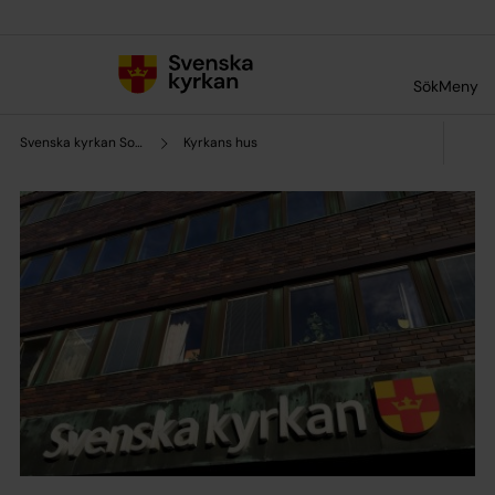
Till innehållet
Till undermeny
Sök
Meny
Svenska kyrkan Solna
Kyrkans hus