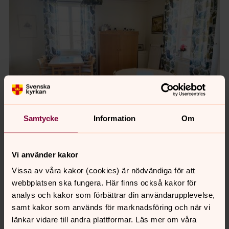
Samtycke
Information
Om
Foto: Annelie Johansson
Vi använder kakor
Lilla salen i Mellby församlingshem
Vissa av våra kakor (cookies) är nödvändiga för att
webbplatsen ska fungera. Här finns också kakor för
analys och kakor som förbättrar din användarupplevelse,
Kontakta expeditionen för uthyrning
samt kakor som används för marknadsföring och när vi
länkar vidare till andra plattformar. Läs mer om våra