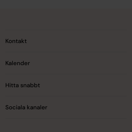
Tillbaka till toppen
Tillbaka till innehållet
Kontakt
Kalender
Hitta snabbt
Sociala kanaler