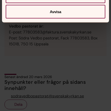
Postadress: Box 248, 575 23 EKSJÖ
Avvisa
Fakturaadress för alla församlingarna i Södra
Vedbo pastorat är:
E-post: 77803583@faktura.svenskakyrkan.se
Post: Södra Vedbo pastorat, Fack 77803583, Box
15018, 750 15 Uppsala
Senast ändrad 20 mars 2026
Synpunkter eller frågor på sidans
innehåll?
sodravedbopastorat@svenskakyrkan.se
Dela