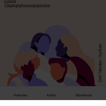
Lyssna
Tillgänglighetsredogörelse
Kalender
Kyrkor
Bibeltexter