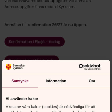
vårdnadshavares kontaktuppgifter vid anmälan.
Adressuppgifter finns redan i Kyrksam.
Anmälan till konfirmation 26/27 är nu öppen.
Konfirmation i Eksjö - tisdag
Konfirmation i Eksjö-helg
Konfirmation i Norra Solberga-Flisby
Samtycke
Information
Om
Konfirmation i Hässleby/Ingatorp
Vi använder kakor
Vissa av våra kakor (cookies) är nödvändiga för att