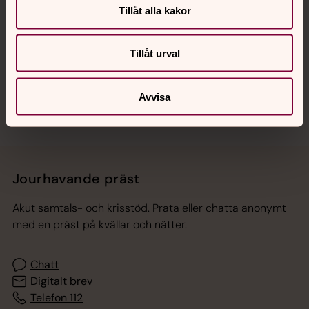
Tillåt alla kakor
Hitta snabbt
Tillåt urval
Sociala kanaler
Avvisa
Jourhavande präst
Akut samtals- och krisstöd. Prata eller chatta anonymt
med en präst på kvällar och nätter.
Chatt
Digitalt brev
Telefon 112