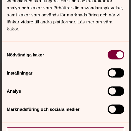
webbplatsen ska fungera. Här finns också kakor för
analys och kakor som förbättrar din användarupplevelse,
Senast ändrad 4 maj 2026
samt kakor som används för marknadsföring och när vi
Synpunkter eller frågor på sidans
länkar vidare till andra plattformar. Läs mer om våra
innehåll?
kakor.
sodravedbopastorat@svenskakyrkan.se
Dela
Samtyckesval
Nödvändiga kakor
Tillbaka till toppen
Tillbaka till innehållet
Inställningar
Analys
Kontakt
Marknadsföring och sociala medier
Kalender