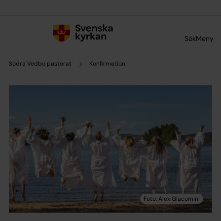
Till innehållet
Till undermeny
Sök
Meny
Södra Vedbo pastorat
Konfirmation