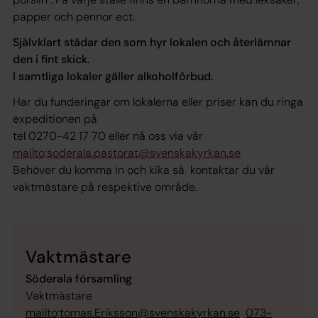
papper och pennor ect.
Självklart städar den som hyr lokalen och återlämnar
den i fint skick.
I samtliga lokaler gäller alkoholförbud.
Har du funderingar om lokalerna eller priser kan du ringa
expeditionen på
tel 0270-42 17 70 eller nå oss via vår
mailto;soderala.pastorat@svenskakyrkan.se
Behöver du komma in och kika så kontaktar du vår
vaktmästare på respektive område.
Vaktmästare
Söderala församling
Vaktmästare
mailto;tomas.Eriksson@svenskakyrkan.se
073-