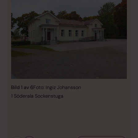
Bild 1 av 6
Foto: Ingiz Johansson
1 Söderala Sockenstuga
Bild 
Entr