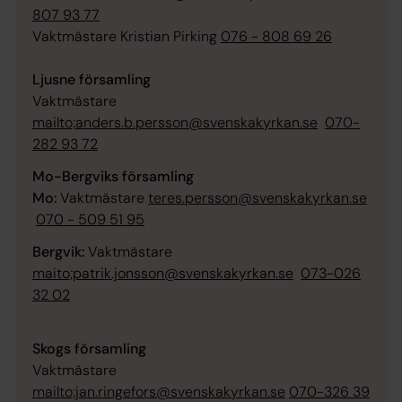
807 93 77
Vaktmästare Kristian Pirking
076 - 808 69 26
Ljusne församling
Vaktmästare
mailto;anders.b.persson@svenskakyrkan.se
070-
282 93 72
Mo-Bergviks församling
Mo:
Vaktmästare
teres.persson@svenskakyrkan.se
070 - 509 51 95
Bergvik:
Vaktmästare
maito;patrik.jonsson@svenskakyrkan.se
073-026
32 02
Skogs församling
Vaktmästare
mailto;jan.ringefors@svenskakyrkan.se
070-326 39