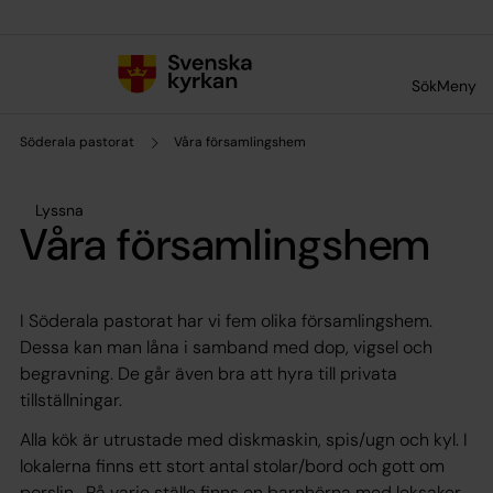
Till innehållet
Till undermeny
Sök
Meny
Söderala pastorat
Våra församlingshem
Lyssna
Våra församlingshem
I Söderala pastorat har vi fem olika församlingshem.
Dessa kan man låna i samband med dop, vigsel och
begravning. De går även bra att hyra till privata
tillställningar.
Alla kök är utrustade med diskmaskin, spis/ugn och kyl. I
lokalerna finns ett stort antal stolar/bord och gott om
porslin . På varje ställe finns en barnhörna med leksaker,