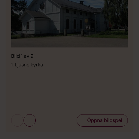
Bild 1 av 9
1. Ljusne kyrka
Bild 
1. St
Öppna bildspel