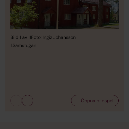
Bild 1 av 11
Foto: Ingiz Johansson
1.Samstugan
Bild 
2 Sa
Öppna bildspel