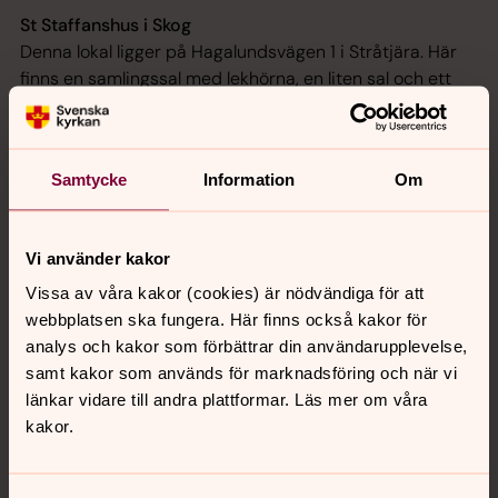
St Staffanshus i Skog
Denna lokal ligger på Hagalundsvägen 1 i Stråtjära. Här
finns en samlingssal med lekhörna, en liten sal och ett
kök med kyl och frys. I huset ligger även ett
sammanträdesrum.
Samtycke
Information
Om
Vi använder kakor
Vissa av våra kakor (cookies) är nödvändiga för att
webbplatsen ska fungera. Här finns också kakor för
analys och kakor som förbättrar din användarupplevelse,
samt kakor som används för marknadsföring och när vi
länkar vidare till andra plattformar. Läs mer om våra
kakor.