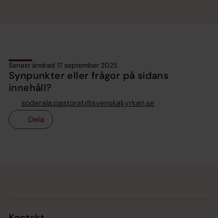
Senast ändrad 17 september 2025
Synpunkter eller frågor på sidans
innehåll?
soderala.pastorat@svenskakyrkan.se
Dela
Tillbaka till toppen
Tillbaka till innehållet
Kontakt