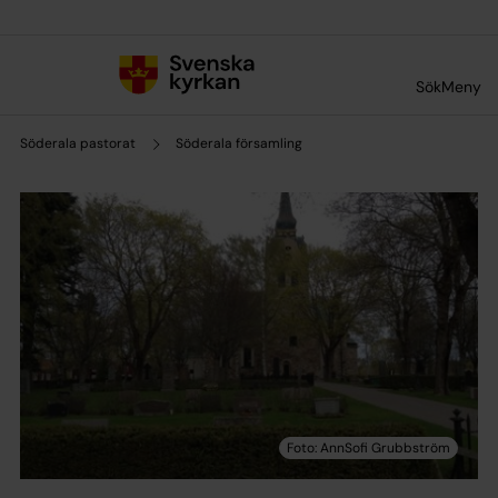
Till innehållet
Till undermeny
Sök
Meny
Söderala pastorat
Söderala församling