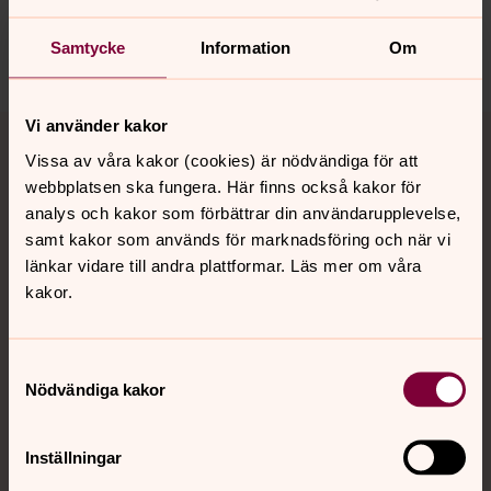
Dela
Samtycke
Information
Om
Tillbaka till toppen
Tillbaka till innehållet
Vi använder kakor
Vissa av våra kakor (cookies) är nödvändiga för att
webbplatsen ska fungera. Här finns också kakor för
analys och kakor som förbättrar din användarupplevelse,
Kontakt
samt kakor som används för marknadsföring och när vi
länkar vidare till andra plattformar. Läs mer om våra
kakor.
Kalender
Samtyckesval
Nödvändiga kakor
Hitta snabbt
Inställningar
Sociala kanaler