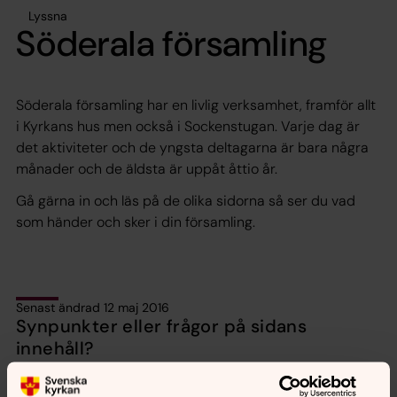
Lyssna
Söderala församling
Söderala församling har en livlig verksamhet, framför allt
i Kyrkans hus men också i Sockenstugan. Varje dag är
det aktiviteter och de yngsta deltagarna är bara några
månader och de äldsta är uppåt åttio år.
Gå gärna in och läs på de olika sidorna så ser du vad
som händer och sker i din församling.
Senast ändrad 12 maj 2016
Synpunkter eller frågor på sidans
innehåll?
soderala.pastorat@svenskakyrkan.se