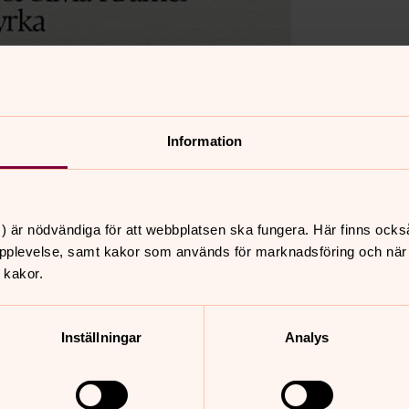
Information
vara en inkluderande kyrka, där hbtqia+-personer ska kä
) är nödvändiga för att webbplatsen ska fungera. Här finns ocks
ering och för inkludering.
pplevelse, samt kakor som används för marknadsföring och när vi
 kakor.
Inställningar
Analys