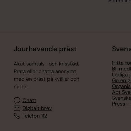
Se fler 
Jourhavande präst
Svens
Hitta f
Akut samtals- och krisstöd.
Bli med
Prata eller chatta anonymt
Lediga 
med en präst på kvällar och
Ge en g
Organis
nätter.
Act Sve
Svenska
Chatt
Press – 
Digitalt brev
Telefon 112