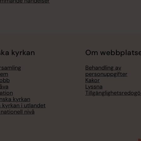
kommande händelser
ka kyrkan
Om webbplats
örsamling
Behandling av
lem
personuppgifter
jobb
Kakor
åva
Lyssna
ation
Tillgänglighetsredogö
nska kyrkan
 kyrkan i utlandet
nationell nivå