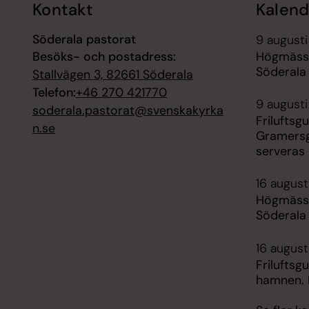
Kontakt
Kalend
Söderala pastorat
9 augusti
Besöks- och postadress:
Högmässa
Söderala
Stallvägen 3, 82661 Söderala
Telefon:
+46 270 421770
9 augusti
soderala.pastorat@svenskakyrka
Friluftsg
n.se
Gramersg
serveras
16 augusti
Högmässa
Söderala
16 august
Friluftsg
hamnen. 