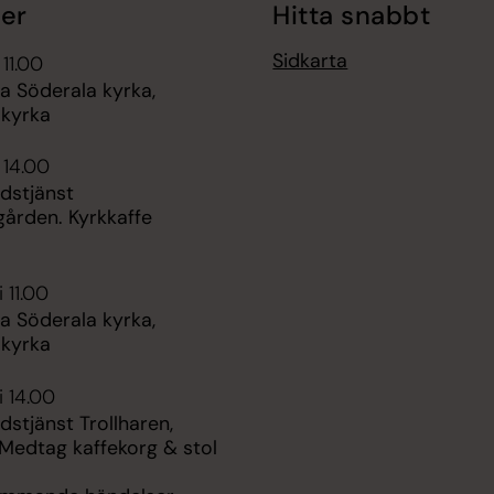
er
Hitta snabbt
Sidkarta
 11.00
 Söderala kyrka,
 kyrka
 14.00
udstjänst
ården. Kyrkkaffe
 11.00
 Söderala kyrka,
 kyrka
i 14.00
udstjänst Trollharen,
Medtag kaffekorg & stol