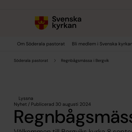
Till innehållet
Till undermeny
Om Söderala pastorat
Bli medlem i Svenska kyrka
Söderala pastorat
Regnbågsmässa i Bergvik
Lyssna
Nyhet / Publicerad 30 augusti 2024
Regnbågsmässa
Välkommen till Bergviks kyrka 8 sept