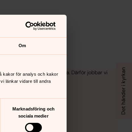
Om
nna sig trygga och välkomna. Därför jobbar vi
å kakor för analys och kakor
 länkar vidare till andra
Marknadsföring och
sociala medier