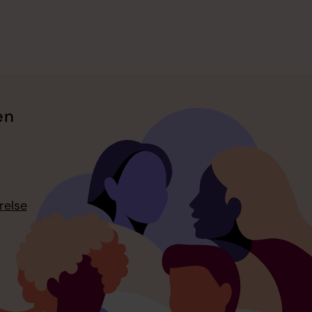
en
relse