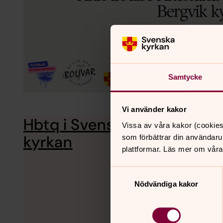
Samtycke
Vi använder kakor
Hbtq i Svenska
Svenska kyrkan ska 
Vissa av våra kakor (cookies
aktivt mot diskrimin
kyrkan
som förbättrar din användaru
plattformar. Läs mer om våra
Samtyckesval
Nödvändiga kakor