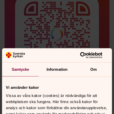
Samtycke
Information
Om
Vi använder kakor
Vissa av våra kakor (cookies) är nödvändiga för att
Sjukhuskyrkan i Skellefteå
webbplatsen ska fungera. Här finns också kakor för
analys och kakor som förbättrar din användarupplevelse,
Sjukhuskyrkan är det samlade namnet för den
samt kakor som används för marknadsföring och när vi