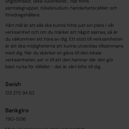
ungdomskör, olika vuxenkörer... Här finns
samtalsgrupper, bibelstudium, handarbetscaféer och
föredragshållare.
Vårt mål är att alla ska kunna hitta just sin plats i vår
verksamhet och om du märker att något saknas, så är
du välkommen att höra av dig. Ett stöd till verksamheten
är att öka möjligheterna att kunna utvecklas tillsammans
med dig. När du skänker en gåva till den lokala
verksamheten, ser vi till att den hamnar där den gör
bäst nytta för tillfället - det är vårt löfte till dig.
Swish
123 275 94 62
Bankgiro
790-5136