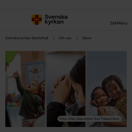
Till innehållet
Till undermeny
Sök
Meny
Svenska kyrkan Skellefteå
Om oss
Gåvor