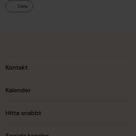
Dela
Tillbaka till toppen
Tillbaka till innehållet
Kontakt
Kalender
Hitta snabbt
Sociala kanaler