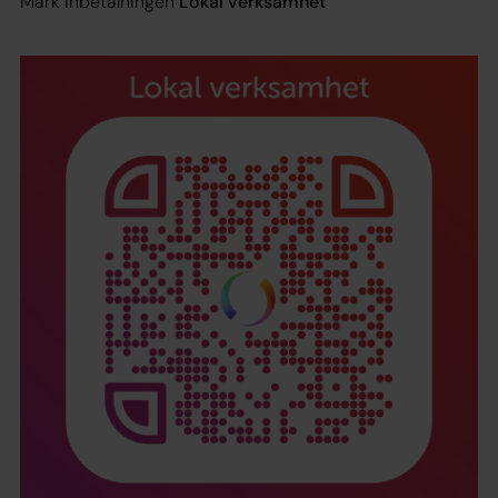
Märk inbetalningen
Lokal verksamhet