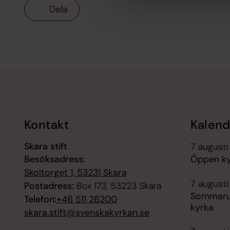
Dela
Tillbaka till toppen
Tillbaka till innehållet
Kontakt
Kalend
Skara stift
7 augusti
Besöksadress:
Öppen kyr
Skoltorget 1, 53231 Skara
7 augusti
Postadress:
Box 173, 53223 Skara
Sommaruts
Telefon:
+46 511 26200
kyrka
skara.stift@svenskakyrkan.se