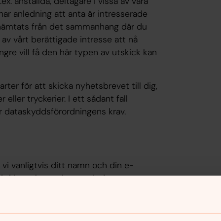
.ex. anställda, deltagare i vissa av våra
har anledning att anta är intresserade
å hämtats från det sammanhang där du
 av vårt berättigade intresse att nå
gre vill få den här typen av utskick kan
arter för att skicka nyhetsbrevet till dig,
eller tryckerier. I ett sådant fall
ler dataskyddsförordningens krav.
i vanligtvis ditt namn och din e-
t i kontakt med oss och den typ av
dra uppgifter om dig, exempelvis din