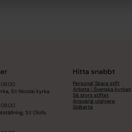
er
Hitta snabbt
Personal Skara stift
 08.00
Arbeta i Svenska kyrkan
ka, S:t Nicolai kyrka
Så styrs stiftet
Ansvarig utgivare
 08.00
Sidkarta
tällning, S:t Olofs