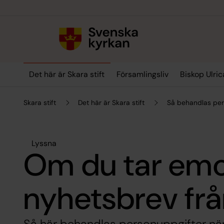
Till innehållet
Till undermeny
Det här är Skara stift
Församlingsliv
Biskop Ulric
Skara stift
Det här är Skara stift
Så behandlas per
Lyssna
Om du tar em
nyhetsbrev frå