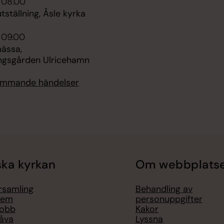
 08.00
ställning, Åsle kyrka
 09.00
ässa,
ngsgården Ulricehamn
kommande händelser
ka kyrkan
Om webbplats
örsamling
Behandling av
lem
personuppgifter
jobb
Kakor
åva
Lyssna