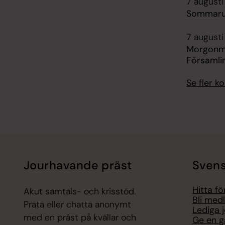
7 augusti
Sommarut
7 augusti
Morgonm
Församli
Se fler 
Jourhavande präst
Svens
Hitta f
Akut samtals- och krisstöd.
Bli med
Prata eller chatta anonymt
Lediga 
med en präst på kvällar och
Ge en g