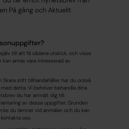
 du tar emot nyhetsbrev från
en På gång och Aktuellt
rsonuppgifter?
älv till att få sådana utskick, och vissa
 kan antas vara intresserad av
Skara stift tillhandahåller har du också
d med detta. Vi behöver behandla dina
sbrev du har anmält dig till.
 hantering av dessa uppgifter. Grunden
ycke du lämnat vid anmälan och du kan
 kontakta oss.