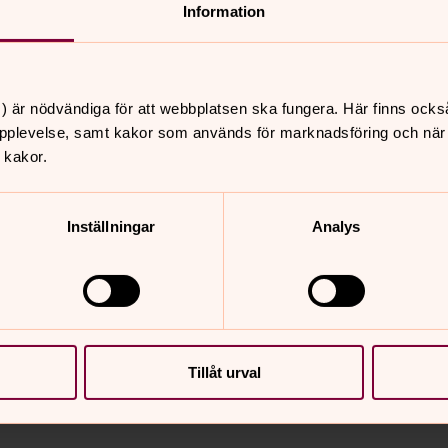
Information
fterna?
umerera på nyhetsbrevet ifråga. När du
sparade uppgifter från
) är nödvändiga för att webbplatsen ska fungera. Här finns ocks
pplevelse, samt kakor som används för marknadsföring och när vi
 kakor.
nuppgifter. För information om dina
rtsidan för denna integritetspolicy
. Där
Inställningar
Analys
 dataskyddsombud.
Tillåt urval
nnehåll?