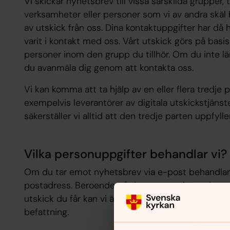
Vi skickar nyhetsbrev till vissa särskilda grupper, t
verksamheter eller personer som vi av andra skäl 
av utskick från oss. Dina kontaktuppgifter har d
varit i kontakt med oss. Vårt utskick görs på basis
personer inom den grupp du tillhör. Om du inte län
du avanmäla dig genom att kontakta oss.
Vi kan komma att ta hjälp av en eller flera tredje p
exempelvis leverantörer av digitala utskickstjänster 
säkerställer vi alltid att den tredje parten uppfyl
Vilka personuppgifter behandlar vi?
Om du tar emot nyhetsbrev via e-post behandlar v
postadress. Beroende på det sammanhang du vari
utskick du får kan vi även komma att behandla an
befattning.