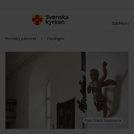
Till innehållet
Till undermeny
Sök
Meny
Ronneby pastorat
Dopänglar