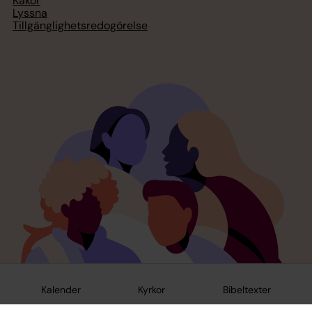
Kakor
Lyssna
Tillgänglighetsredogörelse
Kalender
Kyrkor
Bibeltexter