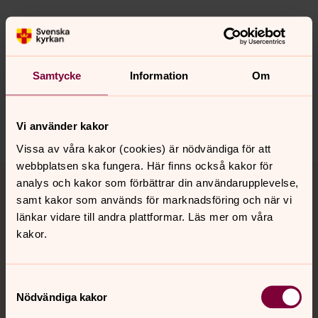
Senast ändrad 9 april 2024
Synpunkter eller frågor på sidans
innehåll?
Samtycke
Information
Om
ronneby.pastorat@svenskakyrkan.se
Dela
Vi använder kakor
Vissa av våra kakor (cookies) är nödvändiga för att
webbplatsen ska fungera. Här finns också kakor för
Tillbaka till toppen
Tillbaka till innehållet
analys och kakor som förbättrar din användarupplevelse,
samt kakor som används för marknadsföring och när vi
länkar vidare till andra plattformar. Läs mer om våra
kakor.
Kontakt
Samtyckesval
Kalender
Nödvändiga kakor