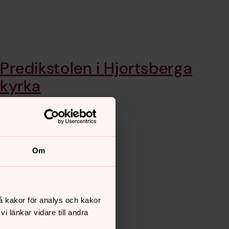
Predikstolen i Hjortsberga
kyrka
kan väl tyckas ...
Orgelfasaden
Om
Den orgel som ...
å kakor för analys och kakor
 länkar vidare till andra