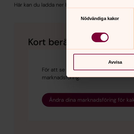
Här kan du ladda ner beskrivningen på
Svenska
,
i
Samtyckesval
Nödvändiga kakor
Kort berättelse om Hjor
Avvisa
För att se innehållet behöver du accep
marknadsföring.
Ändra dina marknadsföring för ka