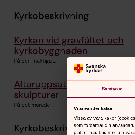
Kyrkobeskrivning
Kyrkan vid gravfältet och
kyrkobyggnaden
På den mäktiga ...
Altaruppsats och
Samtycke
skulpturer
På det murade ...
Vi använder kakor
Vissa av våra kakor (cookies
Kyrkobeskrivning
som förbättrar din användaru
plattformar. Läs mer om våra