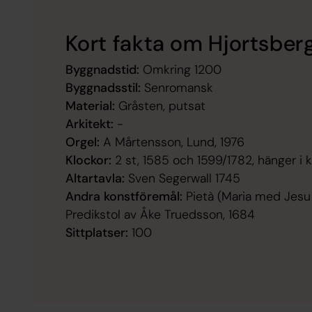
Kort fakta om Hjortsber
Byggnadstid:
Omkring 1200
Byggnadsstil:
Senromansk
Material:
Gråsten, putsat
Arkitekt:
-
Orgel:
A Mårtensson, Lund, 1976
Klockor:
2 st, 1585 och 1599/1782, hänger i 
Altartavla:
Sven Segerwall 1745
Andra konstföremål:
Pietà (Maria med Jesu l
Predikstol av Åke Truedsson, 1684
Sittplatser:
100