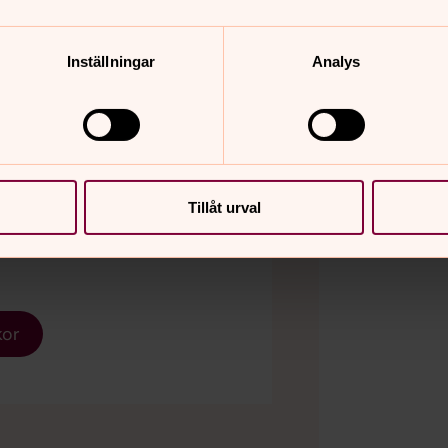
n English
och
auf Deutsch
.
Inställningar
Analys
tsberga kyrka
Tillåt urval
tera kakor för
kor