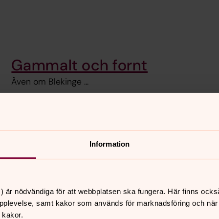
Gammalt och fornt
Även om Blekinge ...
Dopänglar
Information
Huvudgården i godset ...
) är nödvändiga för att webbplatsen ska fungera. Här finns ocks
pplevelse, samt kakor som används för marknadsföring och när vi
 kakor.