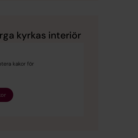
ga kyrkas interiör
tera kakor för
kor