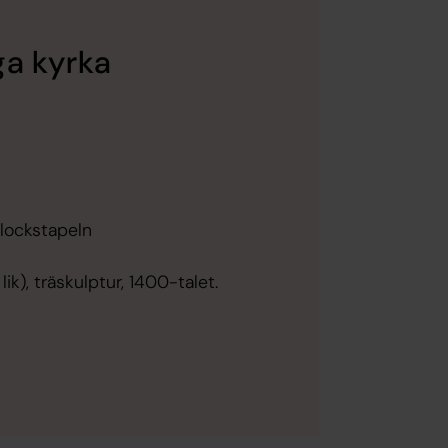
ga kyrka
klockstapeln
ik), träskulptur, 1400-talet.