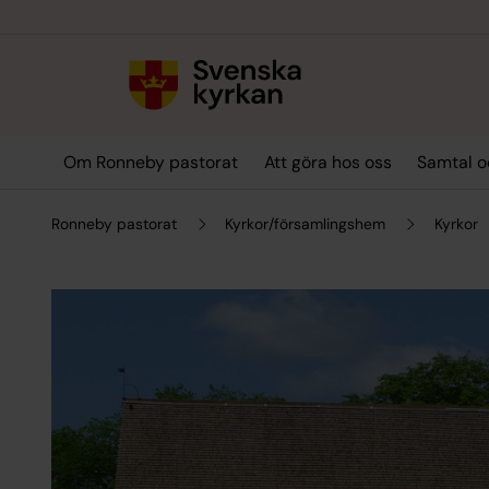
Till innehållet
Till undermeny
Om Ronneby pastorat
Att göra hos oss
Samtal o
Ronneby pastorat
Kyrkor/församlingshem
Kyrkor