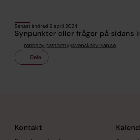
Senast ändrad 9 april 2024
Synpunkter eller frågor på sidans i
ronneby.pastorat@svenskakyrkan.se
Dela
Tillbaka till toppen
Tillbaka till innehållet
Kontakt
Kalend