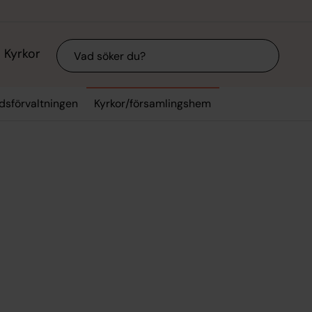
Sök
Kyrkor
dsförvaltningen
Kyrkor/församlingshem