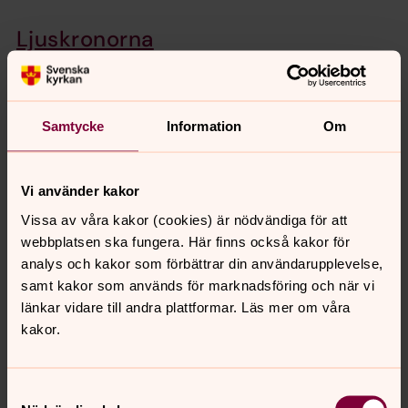
Ljuskronorna
tillhör de inventarier ...
Kyrkobeskrivning
Samtycke
Information
Om
Här kan du ladda ner
beskrivningen
om kyrkan
Vi använder kakor
Vissa av våra kakor (cookies) är nödvändiga för att
Kort berättelse om Möljeryds
webbplatsen ska fungera. Här finns också kakor för
kyrka
analys och kakor som förbättrar din användarupplevelse,
samt kakor som används för marknadsföring och när vi
länkar vidare till andra plattformar. Läs mer om våra
För att se innehållet behöver du acceptera
kakor.
kakor för marknadsföring.
Samtyckesval
Ändra dina marknadsföring för kakor