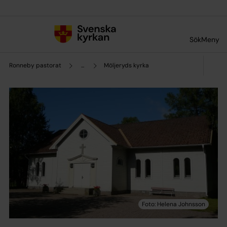
Till innehållet
Till undermeny
Sök
Meny
Ronneby pastorat
...
Möljeryds kyrka