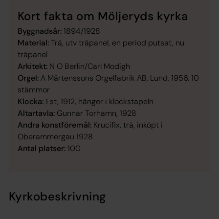
Kort fakta om Möljeryds kyrka
Byggnadsår:
1894/1928
Material:
Trä, utv träpanel, en period putsat, nu
träpanel
Arkitekt:
N O Berlin/Carl Modigh
Orgel:
A Mårtenssons Orgelfabrik AB, Lund, 1956. 10
stämmor
Klocka:
1 st, 1912, hänger i klockstapeln
Altartavla:
Gunnar Torhamn, 1928
Andra konstföremål:
Krucifix, trä, inköpt i
Oberammergau 1928
Antal platser:
100
Kyrkobeskrivning