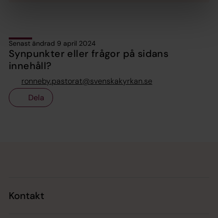
Senast ändrad 9 april 2024
Synpunkter eller frågor på sidans
innehåll?
ronneby.pastorat@svenskakyrkan.se
Dela
Tillbaka till toppen
Tillbaka till innehållet
Kontakt