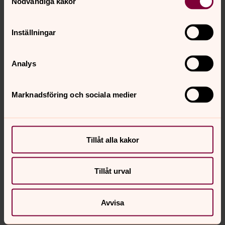
Nödvändiga kakor
Inställningar
Analys
Panorama över Möljeryds kyrkas
Marknadsföring och sociala medier
interiör
För att se innehållet behöver du acceptera
Tillåt alla kakor
kakor för marknadsföring.
Tillåt urval
Ändra dina marknadsföring för kakor
Avvisa