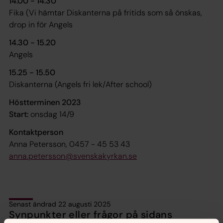
14.00 - 14.30
Fika (Vi hämtar Diskanterna på fritids som så önskas,
drop in för Angels
14.30 - 15.20
Angels
15.25 - 15.50
Diskanterna (Angels fri lek/After school)
Höstterminen 2023
Start:
onsdag 14/9
Kontaktperson
Anna Petersson, 0457 - 45 53 43
anna.petersson@svenskakyrkan.se
Senast ändrad 22 augusti 2025
Synpunkter eller frågor på sidans