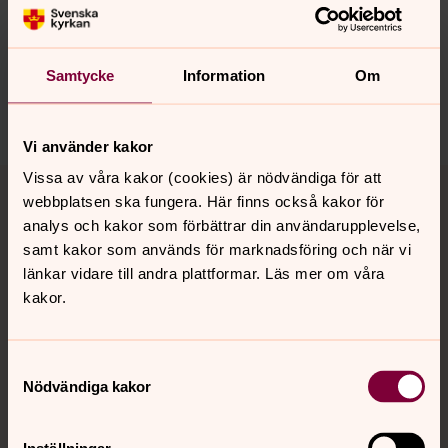
innehåll?
ronneby.pastorat@svenskakyrkan.se
Dela
Samtycke
Information
Om
Vi använder kakor
Tillbaka till toppen
Tillbaka till innehållet
Vissa av våra kakor (cookies) är nödvändiga för att
webbplatsen ska fungera. Här finns också kakor för
analys och kakor som förbättrar din användarupplevelse,
samt kakor som används för marknadsföring och när vi
Kontakt
länkar vidare till andra plattformar. Läs mer om våra
kakor.
Kalender
Samtyckesval
Nödvändiga kakor
Hitta snabbt