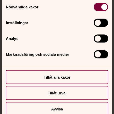
Samtyckesval
Nödvändiga kakor
Kalender
Inställningar
Hitta snabbt
Analys
Sociala kanaler
Marknadsföring och sociala medier
Tillåt alla kakor
Jourhavande präst
Tillåt urval
Akut samtals- och krisstöd. Prata eller chatta anonymt
med en präst på kvällar och nätter.
Avvisa