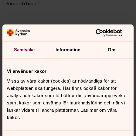
Sorg och hopp!
Senast ändrad 9 juni 2021
Synpunkter eller frågor på sidans
innehåll?
Samtycke
Information
Om
romelanda.pastorat@svenskakyrkan.se
Dela
Vi använder kakor
Vissa av våra kakor (cookies) är nödvändiga för att
webbplatsen ska fungera. Här finns också kakor för
analys och kakor som förbättrar din användarupplevelse,
Tillbaka till toppen
Tillbaka till innehållet
samt kakor som används för marknadsföring och när vi
länkar vidare till andra plattformar. Läs mer om våra
kakor.
Kontakt