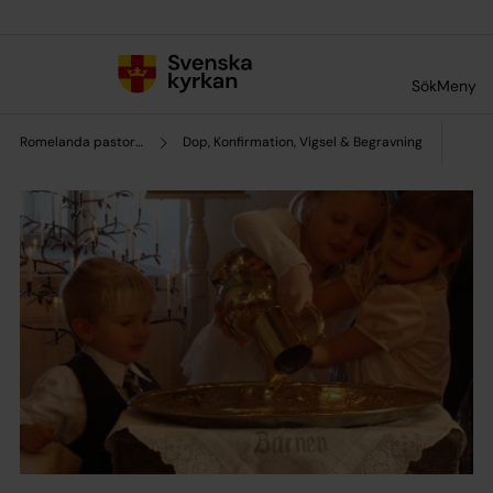
Till innehållet
Till undermeny
Sök
Meny
Romelanda pastorat
Dop, Konfirmation, Vigsel & Begravning