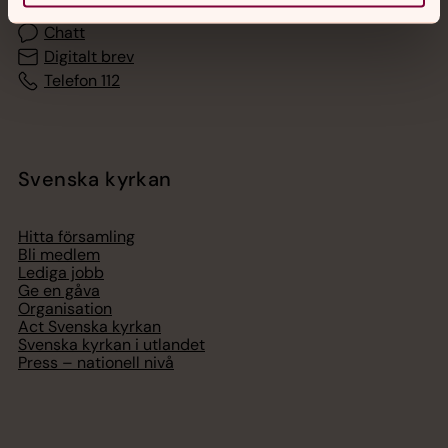
Chatt
Digitalt brev
Telefon 112
Svenska kyrkan
Hitta församling
Bli medlem
Lediga jobb
Ge en gåva
Organisation
Act Svenska kyrkan
Svenska kyrkan i utlandet
Press – nationell nivå