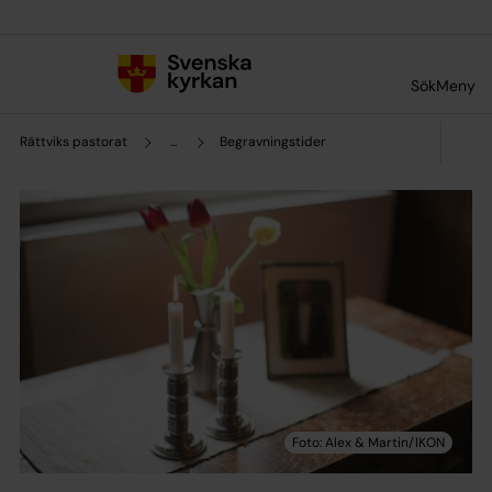
Till innehållet
Till undermeny
Sök
Meny
Rättviks pastorat
...
Begravningstider