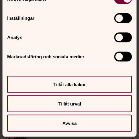
Kalender
Inställningar
Hitta snabbt
Analys
Sociala kanaler
Marknadsföring och sociala medier
Tillåt alla kakor
Jourhavande präst
Tillåt urval
Akut samtals- och krisstöd. Prata eller chatta anonymt
med en präst på kvällar och nätter.
Avvisa
Chatt