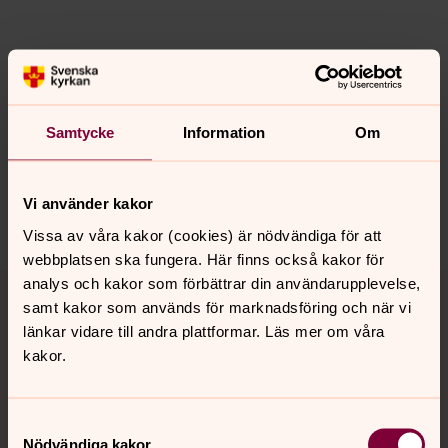
Senast ändrad 23 augusti 2024
Synpunkter eller frågor på sidans
innehåll?
Samtycke
Information
Om
rattviks.pastorat@svenskakyrkan.se
Dela
Vi använder kakor
Vissa av våra kakor (cookies) är nödvändiga för att
webbplatsen ska fungera. Här finns också kakor för
Tillbaka till toppen
Tillbaka till innehållet
analys och kakor som förbättrar din användarupplevelse,
samt kakor som används för marknadsföring och när vi
länkar vidare till andra plattformar. Läs mer om våra
kakor.
Kontakt
Samtyckesval
Nödvändiga kakor