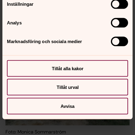
PG 90 01 22-3
Inställningar
BG 900-1223
Är du intresserad att vara med?
Analys
Välkommen att kontakta oss!
Marknadsföring och sociala medier
Tillåt alla kakor
Tillåt urval
Avvisa
Foto: Monica Sommarström