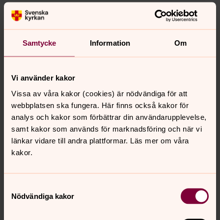
överlämnat olika gåvor och pengar till församlingen i
Ibosa. Den senaste resan var nu i januari/februari 2024.
KAMPANJER UNDER ÅRET
Samtycke
Information
Om
Julinsamlingen 2023 hade temat BRYT EN
TRADITION!
Tillsammans kan vi stoppa
tvångsäktenskap, könsstympning och våld mot flickor.
Vi använder kakor
Julinsamlingen pågick under tiden 3/12 2023 - 6/1
Vissa av våra kakor (cookies) är nödvändiga för att
2024.
webbplatsen ska fungera. Här finns också kakor för
Fasteinsamlingen 2024 har temat DELA LIKA OCH
analys och kakor som förbättrar din användarupplevelse,
RÄDDA LIV
.
Fasteaktionen inleds på
samt kakor som används för marknadsföring och när vi
fastlagssöndagen den 11 februari och pågår fram till
länkar vidare till andra plattformar. Läs mer om våra
palmsöndagen den 24 mars. Den handlar om rätten
kakor.
till mat.
Samtyckesval
Tillsammans kan vi göra skillnad. Din gåva gör det
Nödvändiga kakor
möjligt!
SWISHA DIN GÅVA TILL 900 1223