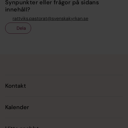
Synpunkter eller frågor på sidans
innehåll?
rattviks.pastorat@svenskakyrkan.se
Dela
Tillbaka till toppen
Tillbaka till innehållet
Kontakt
Kalender