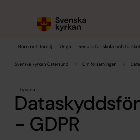
Till innehållet
Till undermeny
Barn och familj
Unga
Resurs för skola och försko
Svenska kyrkan Östersund
Om församlingen
Data
Lyssna
Dataskyddsfö
- GDPR