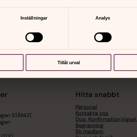
nnehåll?
Inställningar
Analys
Tillåt urval
er
Hitta snabbt
Personal
Kontakta oss
ugan STÄNGT,
Dop, Konfirmation,Vigsel
ugan
Begravning
Bli medlem
 17.00