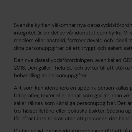
Svenska kyrkan välkomnar nya dataskyddsförordni
integritet är en del av vår identitet som kyrka. V
medlem eller anställd, förtroendevald och ideell
dina personuppgifter på ett tryggt och säkert sätt
Den nya dataskyddsförordningen, även kallad GDP
2018. Den gäller i hela EU och syftar till att stärk
behandling av personuppgifter.
Allt som kan identifiera en specifik person kallas
fotografier, texter eller annat som gör att man ve
saker räknas som känsliga personuppgifter. Det är 
tro, hälsotillstånd eller politiska åsikter. Sådana
får oftast inte sparas utan att personen det handl
Du har enligt dataskyddsförordningen rätt att få 