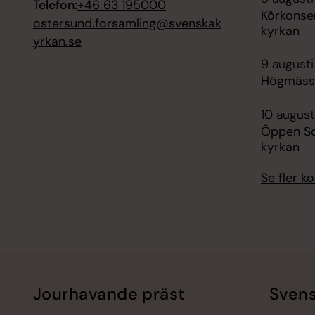
Telefon:
+46 63 195000
Körkonser
ostersund.forsamling@svenskak
kyrkan
yrkan.se
9 augusti
Högmässa
10 august
Öppen So
kyrkan
Se fler 
Jourhavande präst
Svens