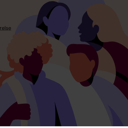
relse