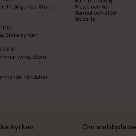
Barn och familj
Musik och kör
t: 17 dirigenter, Stora
Samtal och stöd
Sidkarta
 11.00
, Stora kyrkan
i 10.00
mmarkyrka, Stora
kommande händelser
ka kyrkan
Om webbplats