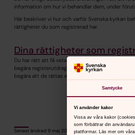
information om hur vi behandlar dem, under föruts
Här beskriver vi hur och varför Svenska kyrkan be
rättigheter du som registrerad har.
Dina rättigheter som regist
Du har rätt att få veta vilka personuppgifter som
begära registerutdrag. Om uppgifterna är felaktiga
begära att de rättas eller tas bort.
Samtycke
Vi använder kakor
Vissa av våra kakor (cookies
som förbättrar din användaru
Senast ändrad 9 maj 2022
plattformar. Läs mer om våra