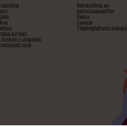
örsamling
Behandling av
lem
personuppgifter
jobb
Kakor
åva
Lyssna
ation
Tillgänglighetsredogö
nska kyrkan
 kyrkan i utlandet
nationell nivå