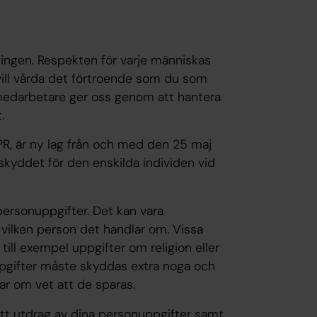
ngen. Respekten för varje människas
i vill vårda det förtroende som du som
 medarbetare ger oss genom att hantera
.
R, är ny lag från och med den 25 maj
a skyddet för den enskilda individen vid
 personuppgifter. Det kan vara
t vilken person det handlar om. Vissa
till exempel uppgifter om religion eller
 uppgifter måste skyddas extra noga och
ar om vet att de sparas.
ett utdrag av dina personuppgifter samt