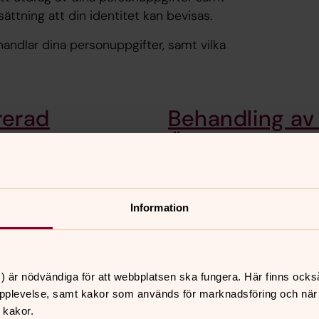
ättning att din identitet kan bevisas.
handlar dina personuppgifter, samt vilka
rerad
Behandling av
Östersunds fö
 finns om dig och du kan
 eller ofullständiga kan du
Församlingarna som är del 
över församlingarnas anst
även andra personuppgift
Information
andra arrangemang.
) är nödvändiga för att webbplatsen ska fungera. Här finns ocks
pplevelse, samt kakor som används för marknadsföring och när vi
 kakor.