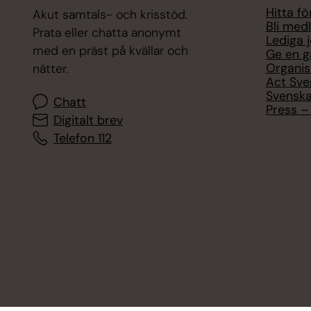
Hitta f
Akut samtals- och krisstöd.
Bli med
Prata eller chatta anonymt
Lediga 
med en präst på kvällar och
Ge en g
Organis
nätter.
Act Sve
Svenska
Chatt
Press – 
Digitalt brev
Telefon 112