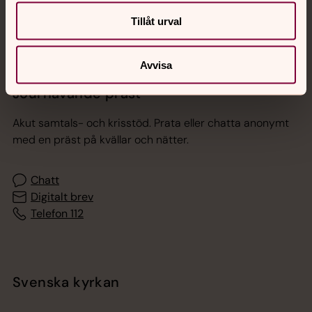
Tillåt urval
Avvisa
Jourhavande präst
Akut samtals- och krisstöd. Prata eller chatta anonymt
med en präst på kvällar och nätter.
Chatt
Digitalt brev
Telefon 112
Svenska kyrkan