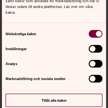
samt kakor som används för marknadsföring och när vi
länkar vidare till andra plattformar. Läs mer om våra
Dela
kakor.
Tillbaka till toppen
Tillbaka till innehållet
Samtyckesval
Nödvändiga kakor
Kontakt
Inställningar
Analys
Kalender
Marknadsföring och sociala medier
Hitta snabbt
Tillåt alla kakor
Sociala kanaler