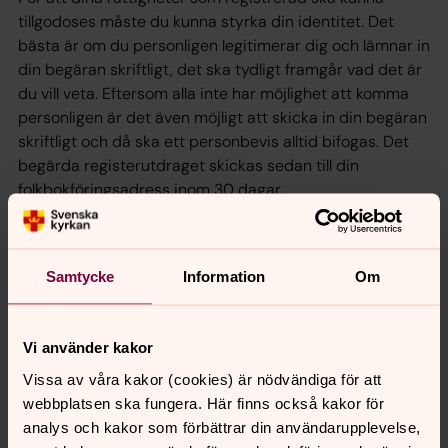
tillgodoses måste du kunna styrka din identitet. Det
bästa är om du personligen legitimerar dig och lämnar in
din begäran skriftligt, det ska tydligt framgår vad det är
du vill veta. Eftersom alla inte har möjlighet att komma
personligen är det även möjligt att skicka in din begäran
skriftligt och då ska ett personbevis alltid bifogas. Det
begärda registerutdraget skickas sedan till din
folkbokföringsadress inom 30 dagar.
Om du anser att behandlingen av dina personuppgifter
inte sker på ett korrekt sätt kan du klaga
hos Datainspektionen.
Samtycke
Information
Om
Vi använder kakor
Senast ändrad 25 juni 2018
Vissa av våra kakor (cookies) är nödvändiga för att
Synpunkter eller frågor på sidans
webbplatsen ska fungera. Här finns också kakor för
innehåll?
analys och kakor som förbättrar din användarupplevelse,
ostersund.forsamling@svenskakyrkan.se