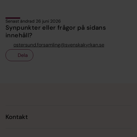
Senast ändrad 26 juni 2026
Synpunkter eller frågor på sidans
innehåll?
ostersund.forsamling@svenskakyrkan.se
Dela
Tillbaka till toppen
Tillbaka till innehållet
Kontakt