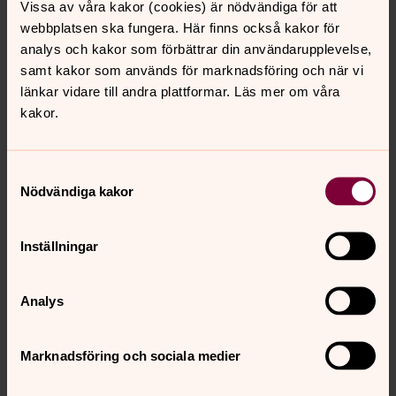
Vissa av våra kakor (cookies) är nödvändiga för att
pastoratsbildningen:
webbplatsen ska fungera. Här finns också kakor för
analys och kakor som förbättrar din användarupplevelse,
samt kakor som används för marknadsföring och när vi
Varför bildas ett pastorat?
länkar vidare till andra plattformar. Läs mer om våra
kakor.
Samtyckesval
Är vi 1 jan 2027 ett pastorat eller en
Nödvändiga kakor
församling?
Inställningar
Vilka är det som beslutar?
Analys
Marknadsföring och sociala medier
Vad händer med församlingsråden?