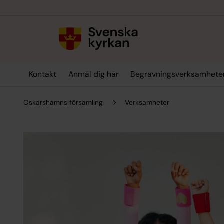
Till innehållet
Till undermeny
Kontakt
Anmäl dig här
Begravningsverksamhete
Oskarshamns församling
Verksamheter