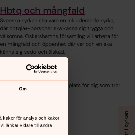
Hbtq och mångfald
Svenska kyrkan ska vara en inkluderande kyrka,
där hbtqia+-personer ska känna sig trygga och
välkomna. Oskarshamns församling vill arbeta för
en mångfald och öppenhet där var och en ska
känna sig sedd och älskad.
lt engagemang
ssion och Damklubben finns plats för dig som tror
Om
å kakor för analys och kakor
 länkar vidare till andra