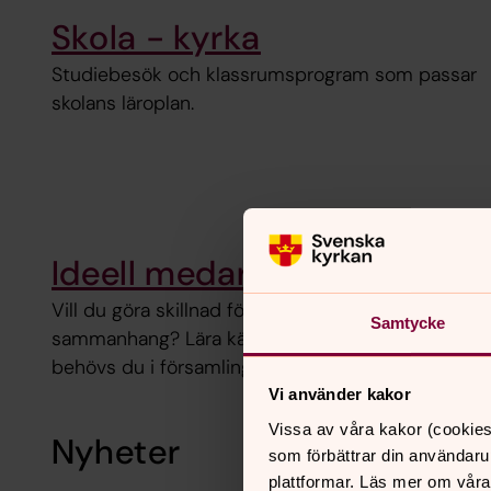
Skola - kyrka
Studiebesök och klassrumsprogram som passar
skolans läroplan.
Ideell medarbetare
Vill du göra skillnad för någon? Göra en insats i et
Samtycke
sammanhang? Lära känna nya människor eller rent
behövs du i församlingsarbetet!
Vi använder kakor
Vissa av våra kakor (cookies
Nyheter
som förbättrar din användaru
plattformar. Läs mer om våra