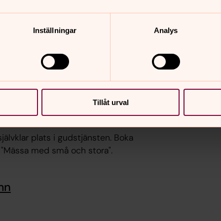
Inställningar
Analys
mns församling.
Tillåt urval
älvklar plats i gudstjänsten. Boka
m "Mässa med små och stora".
mn