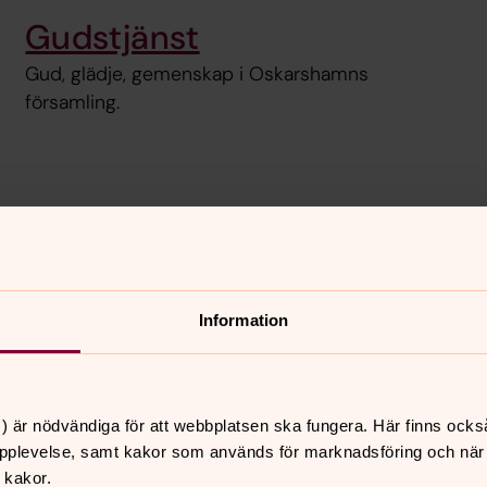
Gudstjänst
Gud, glädje, gemenskap i Oskarshamns
församling.
Internationel
t meningsfullt
I grupperna Kvinnor för mi
Information
 av har en egen idé? Då
på en bättre värld.
) är nödvändiga för att webbplatsen ska fungera. Här finns ocks
pplevelse, samt kakor som används för marknadsföring och när vi
 kakor.