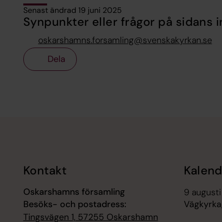
Senast ändrad 19 juni 2025
Synpunkter eller frågor på sidans i
oskarshamns.forsamling@svenskakyrkan.se
Dela
Tillbaka till toppen
Tillbaka till innehållet
Kontakt
Kalend
Oskarshamns församling
9 augusti
Besöks- och postadress:
Vägkyrka
Tingsvägen 1, 57255 Oskarshamn