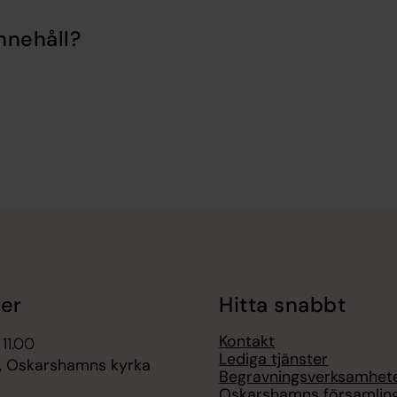
nnehåll?
er
Hitta snabbt
Kontakt
 11.00
Lediga tjänster
, Oskarshamns kyrka
Begravningsverksamhete
Oskarshamns församlin