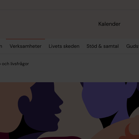
Kalender
n
Verksamheter
Livets skeden
Stöd & samtal
Gudst
o och livsfrågor