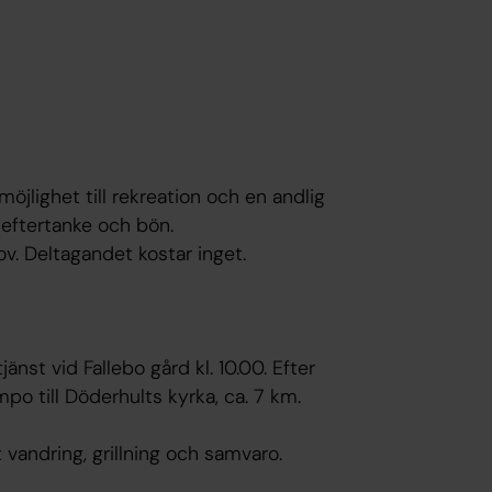
jlighet till rekreation och en andlig
 eftertanke och bön.
v. Deltagandet kostar inget.
nst vid Fallebo gård kl. 10.00. Efter
mpo till Döderhults kyrka, ca. 7 km.
 vandring, grillning och samvaro.