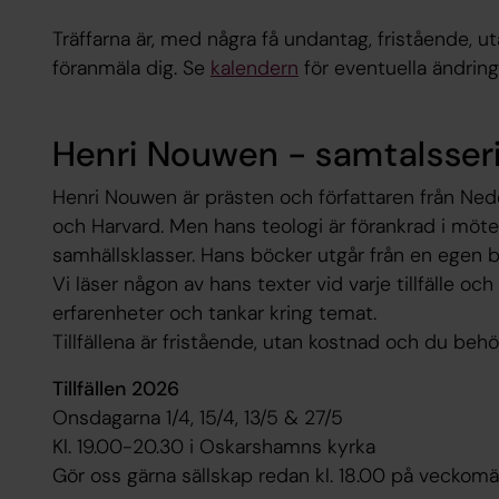
Träffarna är, med några få undantag, fristående, 
föranmäla dig. Se
kalendern
för eventuella ändring
Henri Nouwen - samtalsser
Henri Nouwen är prästen och författaren från Ne
och Harvard. Men hans teologi är förankrad i möt
samhällsklasser. Hans böcker utgår från en egen 
Vi läser någon av hans texter vid varje tillfälle o
erfarenheter och tankar kring temat.
Tillfällena är fristående, utan kostnad och du behö
Tillfällen 2026
Onsdagarna 1/4, 15/4, 13/5 & 27/5
Kl. 19.00-20.30 i Oskarshamns kyrka
Gör oss gärna sällskap redan kl. 18.00 på veckomä