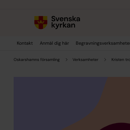
Till innehållet
Till undermeny
Kontakt
Anmäl dig här
Begravningsverksamhete
Oskarshamns församling
Verksamheter
Kristen tr