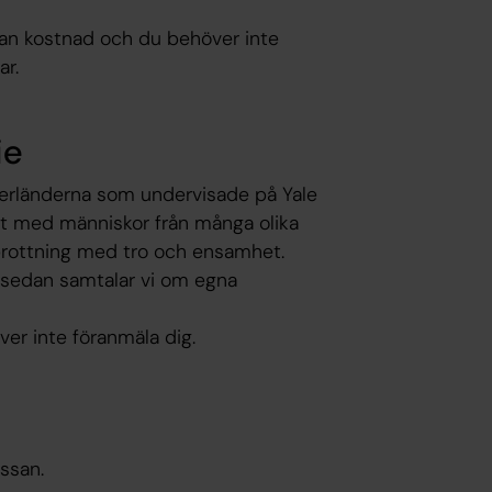
utan kostnad och du behöver inte
ar.
ie
derländerna som undervisade på Yale
et med människor från många olika
brottning med tro och ensamhet.
ch sedan samtalar vi om egna
ver inte föranmäla dig.
ssan.