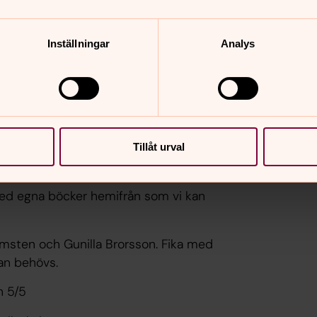
Inställningar
Analys
Tillåt urval
id fem fristående tillfällen bjuder vi in
och berättar om dess författare.
med egna böcker hemifrån som vi kan
olmsten och Gunilla Brorsson. Fika med
lan behövs.
ch 5/5