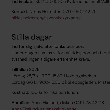
Tid & plats:
Kl. 14.00-15.30 i Kyrkans hus intill Vall
Kontakt:
Niklas Holmsten 070 - 602 42 25
niklas.holmsten@svenskakyrkan.se
Stilla dagar
Tid för dig själv, eftertanke och bön.
Under dagen samlas vi för måltider, bön och bibel
tystnad. Ingen tidigare erfarenhet krävs.
Tillfällen 2026:
Lördag 28/3 kl. 9.00-15.30 i Kolbergakyrkan.
Lördag 6/6 kl. 9.00-15.30 på Skeppsgården, Mister
Kostnad:
100 kr för fika och lunch.
Anmälan:
Anna Ekelund, diakon 0491-78 42 08
Anna.Ekelund@svenskakyrkan.se