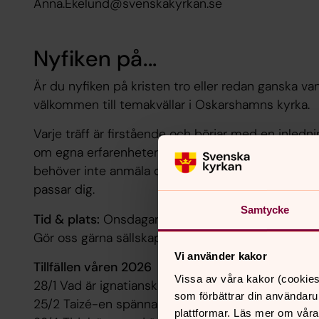
Anna.Ekelund@svenskakyrkan.se
Nyfiken på...
Är du nyfiken på kristen tro eller redan ganska van 
välkommen till temakvällar i Oskarshamns kyrka.
Varje träff är firstående och börjar med en inledni
om egna erfarenheter och tankar kring kvällens tem
behöver inte anmäla dig; träffarna är fristående
passar dig.
Samtycke
Tid & plats:
Onsdagar kl. 19.00 i Oskarshamns kyr
Gör oss gärna sällskap redan kl. 18.00 på veckom
Vi använder kakor
Tillfällen våren 2026
Vissa av våra kakor (cookies
28/1 Vad är ignatiansk bibelläsning?
som förbättrar din användaru
25/2 Taizé-en spännande plats i Frankrike
plattformar. Läs mer om våra