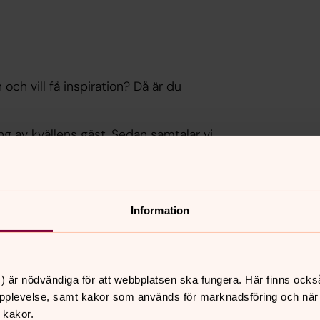
och vill få inspiration? Då är du
ng av kvällens gäst. Sedan samtalar vi
a. Kvällarna är öppna för alla och du
 och du är välkommen de gånger det
Information
ka.
ässan.
) är nödvändiga för att webbplatsen ska fungera. Här finns ocks
pplevelse, samt kakor som används för marknadsföring och när vi
 kakor.