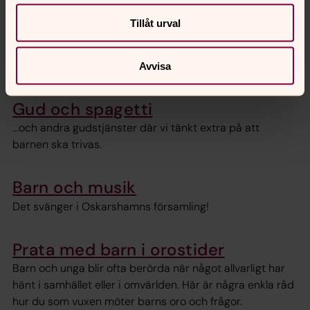
sjunga och pyssla. Mellanmål.
Tillåt urval
Kolbergakyrkan-Barnens katedral kl. 14.30-16.30
Kontakt: Hanna Forneheim 0491-78 42 48
hanna.forneheim@svenskakyrkan.se
Avvisa
Gud och spagetti
...och andra gudstjänster där vi tänkt extra på att
barnen ska trivas.
Barn och musik
Det svänger i Oskarshamns församling!
Prata med barn i orostider
Barn och unga blir ofta berörda när något allvarligt har
hänt i samhället eller i omvärlden. Här är några enkla råd
hur du som vuxen möter barns oro och frågor.