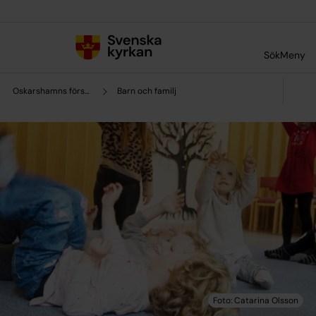
Till innehållet
Till undermeny
Sök
Meny
Oskarshamns församling
Barn och familj