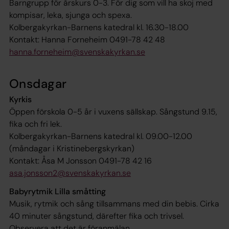
Barngrupp för årskurs 0-3. För dig som vill ha skoj med
kompisar, leka, sjunga och spexa.
Kolbergakyrkan-Barnens katedral kl. 16.30-18.00
Kontakt: Hanna Forneheim 0491-78 42 48
hanna.forneheim@svenskakyrkan.se
Onsdagar
Kyrkis
Öppen förskola 0-5 år i vuxens sällskap. Sångstund 9.15,
fika och fri lek.
Kolbergakyrkan-Barnens katedral kl. 09.00-12.00
(måndagar i Kristinebergskyrkan)
Kontakt: Åsa M Jonsson 0491-78 42 16
asa.jonsson2@svenskakyrkan.se
Babyrytmik Lilla småtting
Musik, rytmik och sång tillsammans med din bebis. Cirka
40 minuter sångstund, därefter fika och trivsel.
Observera att det är föranmälan.