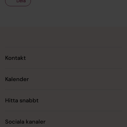
Dela
Tillbaka till toppen
Tillbaka till innehållet
Kontakt
Kalender
Hitta snabbt
Sociala kanaler