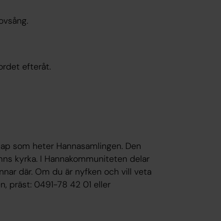
lovsång.
rdet efteråt.
kap som heter Hannasamlingen. Den
mns kyrka. I Hannakommuniteten delar
nnar där. Om du är nyfken och vill veta
, präst: 0491-78 42 01 eller