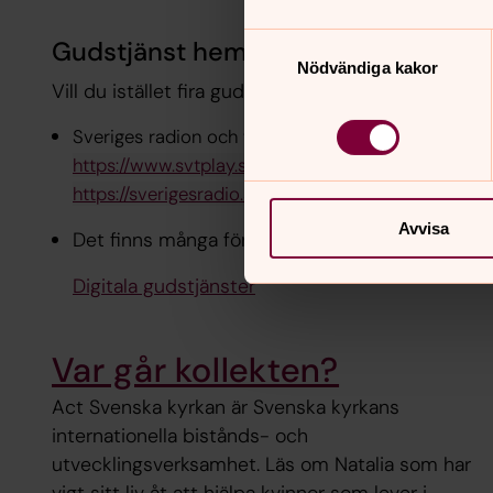
Samtyckesval
Gudstjänst hemma
Nödvändiga kakor
Vill du istället fira gudstjänst hemifrån hittar du fl
Sveriges radion och television sänder gudstjänter
https://www.svtplay.se/gudstjanst
https://sverigesradio.se/morgonandakten
Avvisa
Det finns många församlingar som sänder gudstj
Digitala gudstjänster
Var går kollekten?
Act Svenska kyrkan är Svenska kyrkans
internationella bistånds- och
utvecklingsverksamhet. Läs om Natalia som har