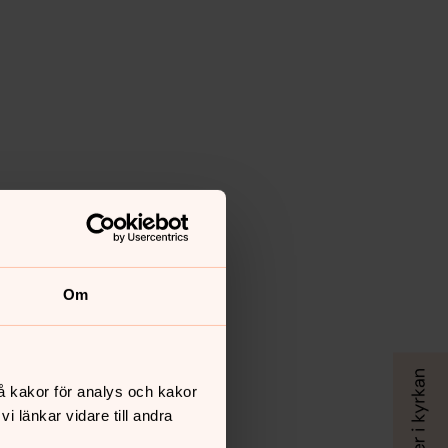
Om
å kakor för analys och kakor
 länkar vidare till andra