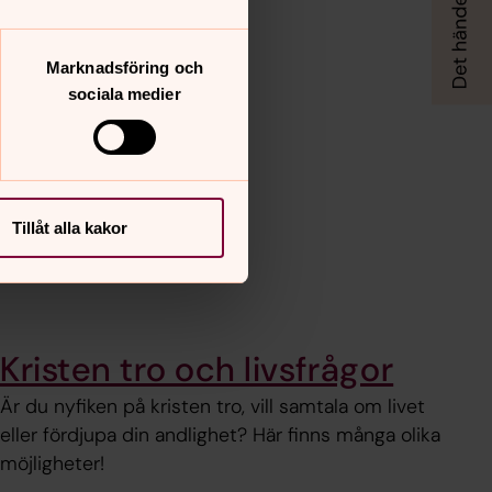
Marknadsföring och
sociala medier
Tillåt alla kakor
Kristen tro och livsfrågor
Är du nyfiken på kristen tro, vill samtala om livet
eller fördjupa din andlighet? Här finns många olika
möjligheter!