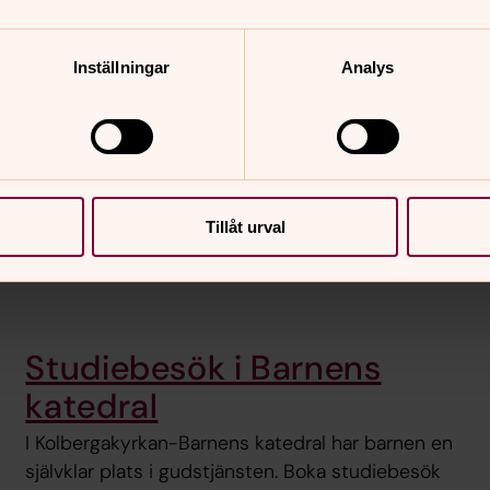
Inställningar
Analys
era alternativ här:
 och andakter:
Tillåt urval
änster digitalt, här hittar du dem:
Studiebesök i Barnens
katedral
I Kolbergakyrkan-Barnens katedral har barnen en
självklar plats i gudstjänsten. Boka studiebesök