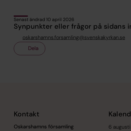
Senast ändrad 10 april 2026
Synpunkter eller frågor på sidans i
oskarshamns.forsamling@svenskakyrkan.se
Dela
Tillbaka till toppen
Tillbaka till innehållet
Kontakt
Kalend
Oskarshamns församling
6 augusti