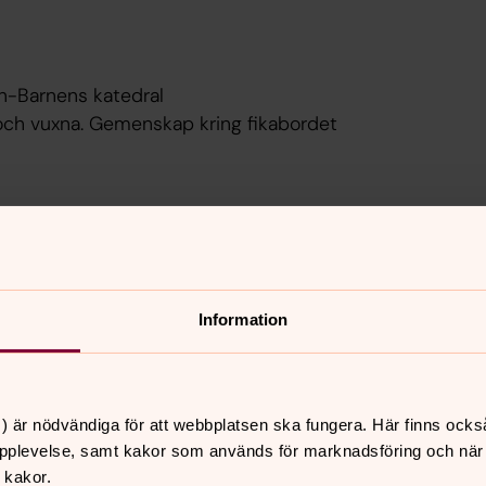
an-Barnens katedral
ch vuxna. Gemenskap kring fikabordet
abergakyrkan-Barnens katedral. Enkel
n. Aktiviteten är gratis men glöm inte
Information
) är nödvändiga för att webbplatsen ska fungera. Här finns ocks
dstjänst, aktiviteter och middag för hela
pplevelse, samt kakor som används för marknadsföring och när vi
mäla dig till maten här.
 kakor.