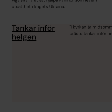
vigt sitt liv åt att hjälpa kvinnor som lever i
utsatthet i krigets Ukraina.
Tankar inför
"I kyrkan är midsomm
prästs tankar inför he
helgen