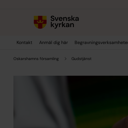
Till innehållet
Till undermeny
Kontakt
Anmäl dig här
Begravningsverksamhete
Oskarshamns församling
Gudstjänst