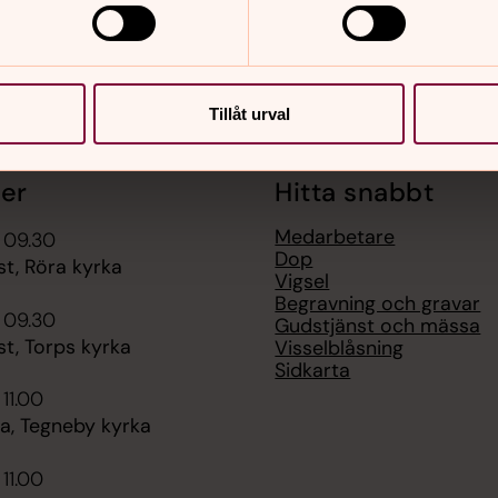
Tillåt urval
er
Hitta snabbt
Medarbetare
 09.30
Dop
t, Röra kyrka
Vigsel
Begravning och gravar
 09.30
Gudstjänst och mässa
t, Torps kyrka
Visselblåsning
Sidkarta
 11.00
, Tegneby kyrka
 11.00