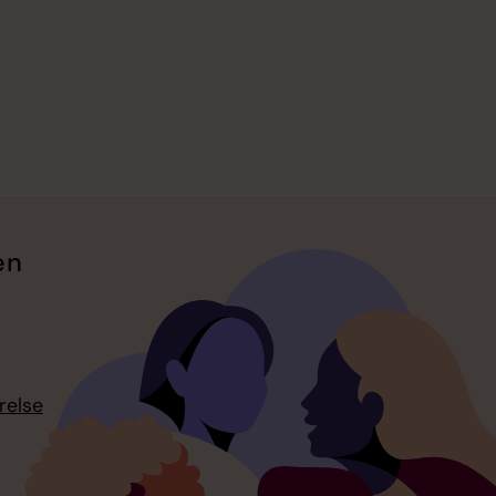
en
relse