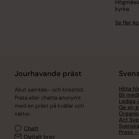
Högmässa
kyrka
Se fler 
Jourhavande präst
Svens
Hitta f
Akut samtals- och krisstöd.
Bli med
Prata eller chatta anonymt
Lediga 
med en präst på kvällar och
Ge en g
Organis
nätter.
Act Sve
Svenska
Chatt
Press – 
Digitalt brev