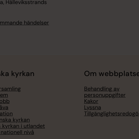
, Hälleviksstrands
kommande händelser
ka kyrkan
Om webbplats
örsamling
Behandling av
lem
personuppgifter
jobb
Kakor
åva
Lyssna
ation
Tillgänglighetsredogö
nska kyrkan
 kyrkan i utlandet
nationell nivå