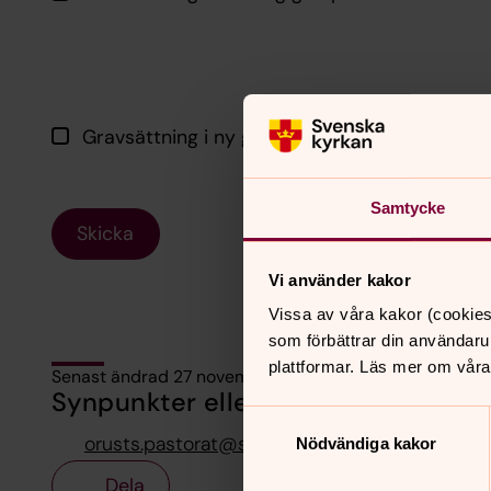
Gravsättning i ny gravplats (utses tillsamm
Samtycke
Skicka
Vi använder kakor
Vissa av våra kakor (cookies
som förbättrar din användaru
plattformar. Läs mer om våra
Senast ändrad 27 november 2018
Synpunkter eller frågor på sidans i
Samtyckesval
orusts.pastorat@svenskakyrkan.se
Nödvändiga kakor
Dela