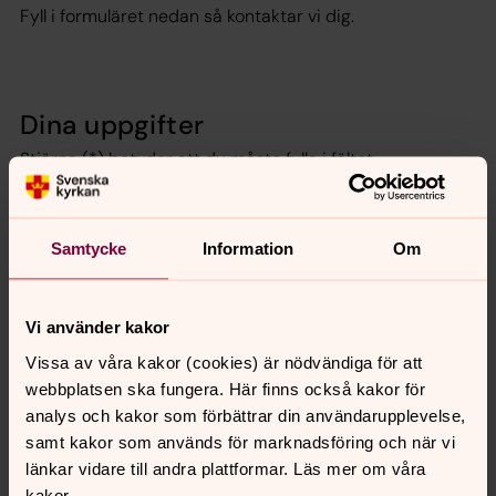
Fyll i formuläret nedan så kontaktar vi dig.
Dina uppgifter
Stjärna (*) betyder att du måste fylla i fältet.
Samtycke
Information
Om
Var vänlig markera de svar som är aktuella
Vi använder kakor
Vissa av våra kakor (cookies) är nödvändiga för att
Jag är döpt i Svenska kyrkans ordning
webbplatsen ska fungera. Här finns också kakor för
analys och kakor som förbättrar din användarupplevelse,
Jag är döpt i en annan evangelisk-luthersk kyrkas
samt kakor som används för marknadsföring och när vi
ordning
länkar vidare till andra plattformar. Läs mer om våra
kakor.