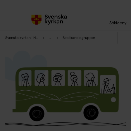
Till innehållet
Till undermeny
Sök
Meny
Svenska kyrkan i Norge
...
Besökande grupper