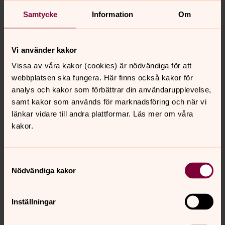
Samtycke
Information
Om
Vi använder kakor
Läsrummet kan hyras för 1500 kr/dag. Tyvärr är det inte
Vissa av våra kakor (cookies) är nödvändiga för att
lov att övernatta i Läsrummet men kan fint hyras för
webbplatsen ska fungera. Här finns också kakor för
undervisning eller som uppehållsrum vid ert besök.
analys och kakor som förbättrar din användarupplevelse,
Läsrummet har en egen ingång, WC och fullt utrustat
samt kakor som används för marknadsföring och när vi
kök.
länkar vidare till andra plattformar. Läs mer om våra
kakor.
Vi önskar hyra Läsrummer
Samtyckesval
Gruppen önskar att delta i någon av kyrkans mässor,
Nödvändiga kakor
andakter eller högmässor.
Inställningar
Vi önskar ta del av föredraget