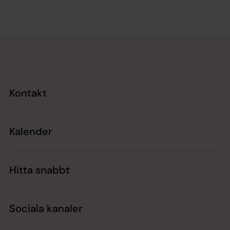
Tillbaka till toppen
Tillbaka till innehållet
Kontakt
Kalender
Hitta snabbt
Sociala kanaler