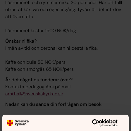
Läsrummet och rymmer cirka 30 personer. Har ett fullt
utrustat kök, wc och egen ingång. Tyvärr är det inte lov
att övernatta.
Läsrummet kostar 1500 NOK/dag
Önskar ni fika?
I mån av tid och peronal kan ni beställa fika.
Kaffe och bulle 50 NOK/pers
Kaffe och smörgås 65 NOK/pers
Är det något du funderar över?
Kontakta pedagog Ami på mail
ami.hall@svenskakyrkan.se
Nedan kan du sända din förfrågan om besök.