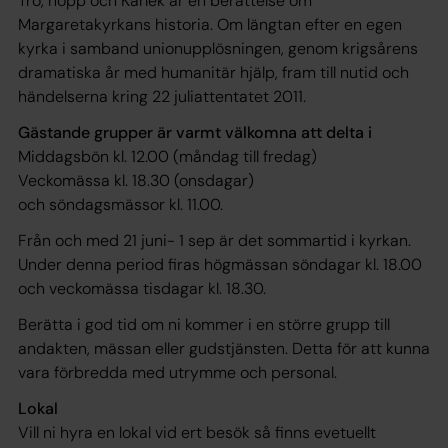
Tro, hopp och Kärlek är en berättelse om
Margaretakyrkans historia. Om längtan efter en egen
kyrka i samband unionupplösningen, genom krigsårens
dramatiska år med humanitär hjälp, fram till nutid och
händelserna kring 22 juliattentatet 2011.
Gästande grupper är varmt välkomna att delta i
Middagsbön kl. 12.00 (måndag till fredag)
Veckomässa kl. 18.30 (onsdagar)
och söndagsmässor kl. 11.00.
Från och med 21 juni- 1 sep är det sommartid i kyrkan.
Under denna period firas högmässan söndagar kl. 18.00
och veckomässa tisdagar kl. 18.30.
Berätta i god tid om ni kommer i en större grupp till
andakten, mässan eller gudstjänsten. Detta för att kunna
vara förbredda med utrymme och personal.
Lokal
Vill ni hyra en lokal vid ert besök så finns evetuellt