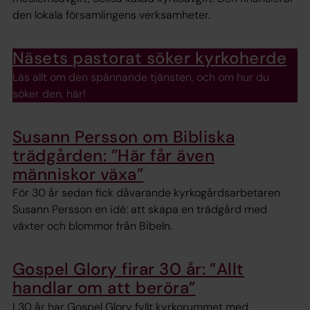
den lokala församlingens verksamheter.
Näsets pastorat söker kyrkoherde
Läs allt om den spännande tjänsten, och om hur du
söker den, här!
Susann Persson om Bibliska
trädgården: ”Här får även
människor växa”
För 30 år sedan fick dåvarande kyrkogårdsarbetaren
Susann Persson en idé: att skapa en trädgård med
växter och blommor från Bibeln.
Gospel Glory firar 30 år: ”Allt
handlar om att beröra”
I 30 år har Gospel Glory fyllt kyrkorummet med