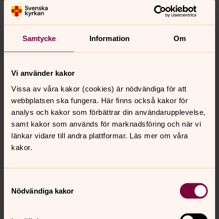
Fyra gånger om året får du som församlingsbo vår
tidning ”Näset” i din brevlåda. Här kan du läsa den
online!
Samtycke
Information
Om
Saknar du din tidning?
Vi använder kakor
Hör av dig så hjälper vi dig!
Vissa av våra kakor (cookies) är nödvändiga för att
webbplatsen ska fungera. Här finns också kakor för
9 anledningar att vara medlem i
analys och kakor som förbättrar din användarupplevelse,
Svenska kyrka
samt kakor som används för marknadsföring och när vi
Tro, hopp och kärlek – och mycket mer därtill.
länkar vidare till andra plattformar. Läs mer om våra
kakor.
Näsets pastorat söker kyrkoherde
Läs allt om den spännande tjänsten, och om hur du
Samtyckesval
söker den, här!
Nödvändiga kakor