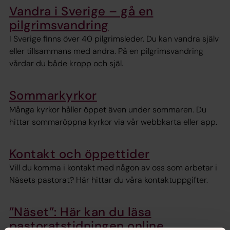
Vandra i Sverige – gå en
pilgrimsvandring
I Sverige finns över 40 pilgrimsleder. Du kan vandra själv
eller tillsammans med andra. På en pilgrimsvandring
vårdar du både kropp och själ.
Sommarkyrkor
Många kyrkor håller öppet även under sommaren. Du
hittar sommaröppna kyrkor via vår webbkarta eller app.
Kontakt och öppettider
Vill du komma i kontakt med någon av oss som arbetar i
Näsets pastorat? Här hittar du våra kontaktuppgifter.
”Näset”: Här kan du läsa
pastoratstidningen online