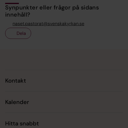
Synpunkter eller frågor på sidans
innehåll?
naset.pastorat@svenskakyrkan.se
Dela
Tillbaka till toppen
Tillbaka till innehållet
Kontakt
Kalender
Hitta snabbt