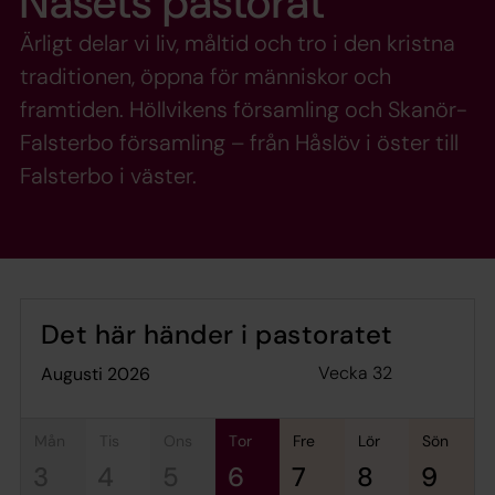
Näsets pastorat
Ärligt delar vi liv, måltid och tro i den kristna
traditionen, öppna för människor och
framtiden. Höllvikens församling och Skanör-
Falsterbo församling – från Håslöv i öster till
Falsterbo i väster.
Det här händer i pastoratet
Vecka 32
augusti 2026
mån
tis
ons
tor
fre
lör
sön
3
4
5
6
7
8
9