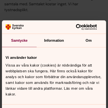
samtala med. Samtalet kostar inget. Vi har
tystnadsplikt.
Diakonens löften
En diakon ska uppsöka, hjälpa och stödja dem som är
i kroppslig och själslig nöd
Samtycke
Information
Om
En diakon ska vara ett barmhärtighetens tecken
En diakon ska försvara människors rätt
Vi använder kakor
En diakon ska stå på de förtrycktas sida
Vissa av våra kakor (cookies) är nödvändiga för att
En diakon ska uppmuntra och frigöra till det som är
webbplatsen ska fungera. Här finns också kakor för
gott
analys och kakor som förbättrar din användarupplevelse,
samt kakor som används för marknadsföring och när vi
Diakoner i Näsets pastorat
länkar vidare till andra plattformar. Läs mer om våra
kakor.
I Näsets pastorat arbetar följande diakoner:
Christina Dongas: