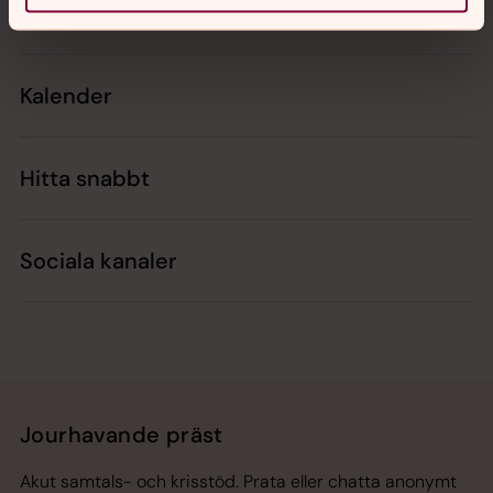
Kontakt
Kalender
Hitta snabbt
Sociala kanaler
Jourhavande präst
Akut samtals- och krisstöd. Prata eller chatta anonymt