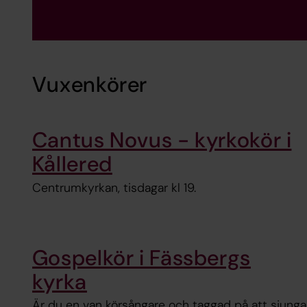
Vuxenkörer
Cantus Novus - kyrkokör i
Kållered
Centrumkyrkan, tisdagar kl 19.
Gospelkör i Fässbergs
kyrka
Är du en van körsångare och taggad på att sjunga