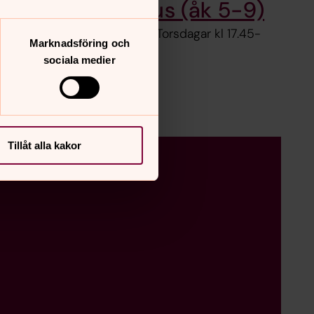
Kör Stella Cantus (åk 5-9)
Fässbergs församlingshem. Torsdagar kl 17.45-
Marknadsföring och
18.30.
sociala medier
sjökyrkan
Tillåt alla kakor