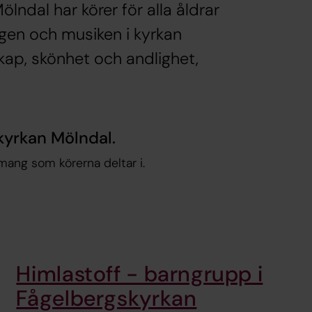
ölndal har körer för alla åldrar
ngen och musiken i kyrkan
ap, skönhet och andlighet,
 kyrkan Mölndal.
mang som körerna deltar i.
Himlastoff - barngrupp i
Fågelbergskyrkan