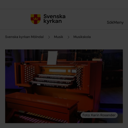
Till innehållet
Till undermeny
Sök
Meny
Svenska kyrkan Mölndal
Musik
Musikskola