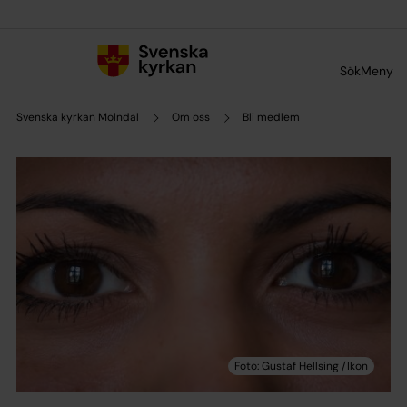
Till innehållet
Till undermeny
Sök
Meny
Svenska kyrkan Mölndal
Om oss
Bli medlem