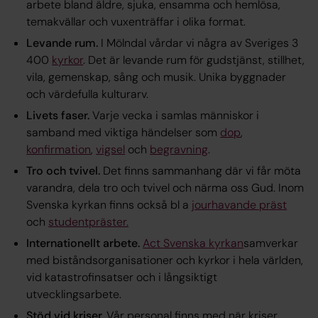
arbete bland äldre, sjuka, ensamma och hemlösa,
temakvällar och vuxenträffar i olika format.
Levande rum.
I Mölndal vårdar vi några av Sveriges 3
400
kyrkor
. Det är levande rum för gudstjänst, stillhet,
vila, gemenskap, sång och musik. Unika byggnader
och värdefulla kulturarv.
Livets faser.
Varje vecka i samlas människor i
samband med viktiga händelser som
dop
,
konfirmation
,
vigsel
och
begravning
.
Tro och tvivel.
Det finns sammanhang där vi får möta
varandra, dela tro och tvivel och närma oss Gud. Inom
Svenska kyrkan finns också bl a
jourhavande präst
och
studentpräster.
Internationellt arbete.
Act Svenska kyrkan
samverkar
med biståndsorganisationer och kyrkor i hela världen,
vid katastrofinsatser och i långsiktigt
utvecklingsarbete.
Stöd vid kriser.
Vår personal finns med när kriser,