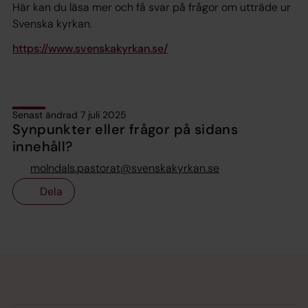
Här kan du läsa mer och få svar på frågor om utträde ur
Svenska kyrkan.
https://www.svenskakyrkan.se/
Senast ändrad 7 juli 2025
Synpunkter eller frågor på sidans
innehåll?
molndals.pastorat@svenskakyrkan.se
Dela
Tillbaka till toppen
Tillbaka till innehållet