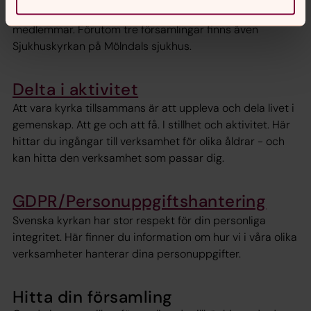
Fässberg, Kållered och Stensjön – och har cirka 30 000
medlemmar. Förutom tre församlingar finns även
Sjukhuskyrkan på Mölndals sjukhus.
Delta i aktivitet
Att vara kyrka tillsammans är att uppleva och dela livet i
gemenskap. Att ge och att få. I stillhet och aktivitet. Här
hittar du ingångar till verksamhet för olika åldrar - och
kan hitta den verksamhet som passar dig.
GDPR/Personuppgiftshantering
Svenska kyrkan har stor respekt för din personliga
integritet. Här finner du information om hur vi i våra olika
verksamheter hanterar dina personuppgifter.
Hitta din församling