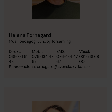
Helena Fornegård
Musikpedagog, Lundby församling
Direkt:
Mobil:
SMS:
Växel:
031-731 61
076-134 47
076-134 47
031-731 68
43
67
67
00
helena.fornegard@svenskakyrkan.se
E-post: