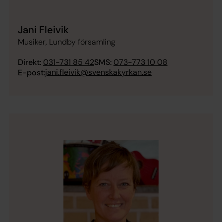
Jani Fleivik
Musiker, Lundby församling
Direkt:
031-731 85 42
SMS:
073-773 10 08
jani.fleivik@svenskakyrkan.se
E-post: