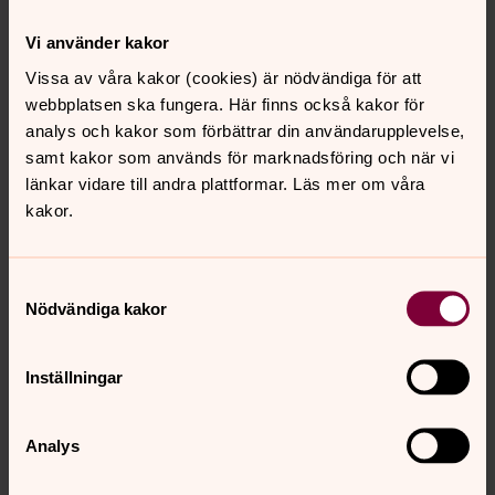
Vi använder kakor
Vissa av våra kakor (cookies) är nödvändiga för att
webbplatsen ska fungera. Här finns också kakor för
analys och kakor som förbättrar din användarupplevelse,
samt kakor som används för marknadsföring och när vi
Veronica Wåhlberg
länkar vidare till andra plattformar. Läs mer om våra
Organist, Lundby församling
kakor.
Direkt:
031-731 68 41
SMS:
073-773 86 96
veronica.wahlberg@svenskakyrkan.se
E-post:
Samtyckesval
Nödvändiga kakor
Konsertprogram
Inställningar
Välkommen på konsert! Ta del av körsång, storslagna
symfonier, musikgudstjänster, konserter för barn och
Analys
mycket mer. Här samlas information om musiken som
arrangeras i Lundby församling.