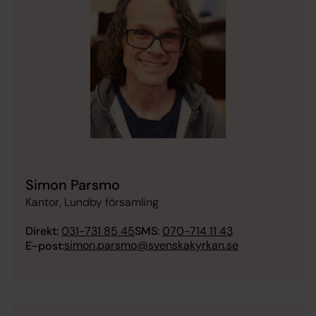
Simon Parsmo
Kantor, Lundby församling
Direkt:
031-731 85 45
SMS:
070-714 11 43
simon.parsmo@svenskakyrkan.se
E-post: