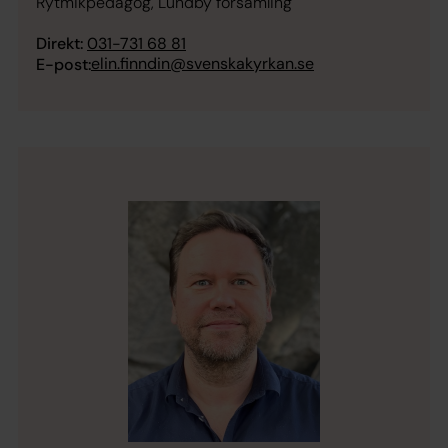
Rytmikpedagog, Lundby församling
Direkt:
031-731 68 81
elin.finndin@svenskakyrkan.se
E-post: