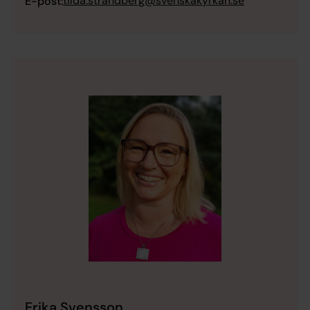
tilda.strandberg@svenskakyrkan.se
E-post:
Erika Svensson