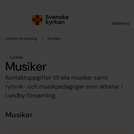
Till innehållet
Till undermeny
Sök
Meny
Lundby församling
Musiker
Lyssna
Musiker
Kontaktuppgifter till alla musiker samt
rytmik- och musikpedagoger som arbetar i
Lundby församling.
Musiker