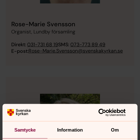
Rose-Marie Svensson
Organist, Lundby församling
Direkt:
031-731 68 19
SMS:
073-773 89 49
Rose-Marie.Svensson@svenskakyrkan.se
E-post:
Samtycke
Information
Om