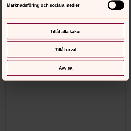
Marknadsföring och sociala medier
Sjung i kör och musicera
Vill du börja sjunga i kör på Hisingen? Eller spela i en
symfoniorkester? Ta en titt här bland körerna i Lundby
Tillåt alla kakor
och kontakta körledaren!
Tillåt urval
Avvisa