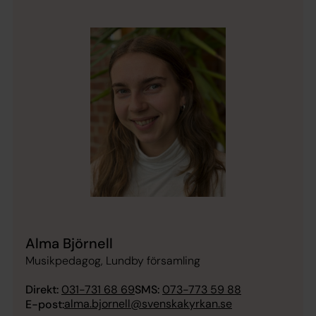
Alma Björnell
Musikpedagog, Lundby församling
Direkt:
031-731 68 69
SMS:
073-773 59 88
alma.bjornell@svenskakyrkan.se
E-post: