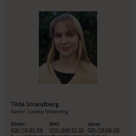
Tilda Strandberg
Kantor, Lundby församling
Direkt:
SMS:
Växel:
031-731 85 09
070-346 57 55
031-731 68 00