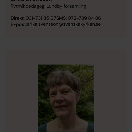
Rytmikpedagog, Lundby församling
Direkt:
031-731 85 07
SMS:
072-739 84 86
erika.svensson@svenskakyrkan.se
E-post: